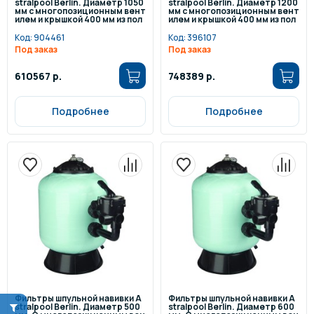
stralpool Berlin. Диаметр 1050
stralpool Berlin. Диаметр 1200
мм с многопозиционным вент
мм с многопозиционным вент
илем и крышкой 400 мм из пол
илем и крышкой 400 мм из пол
иэстера и FV
иэстера и FV
Код:
904461
Код:
396107
Под заказ
Под заказ
610567 р.
748389 р.
Подробнее
Подробнее
Фильтры шпульной навивки A
Фильтры шпульной навивки A
stralpool Berlin. Диаметр 500
stralpool Berlin. Диаметр 600