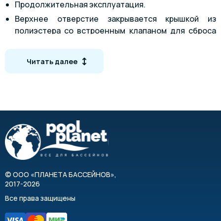
Продолжительная эксплуатация.
Верхнее отверстие закрывается крышкой из
полиэстера со встроенным клапаном для сброса
давления в емкости.
Без обвязки.
Читать далее
Выдерживает давление до 2,5 бар.
Для оптимальной работы необходим песок
зернистостью от 0,4 до 0,8 мм.
Масса песковой загрузки - от 1325 до 1750 кг.
Технические характеристики
Модель
ZDS110
Z
Масса песковой загрузки, кг
1325
©
ООО «ПЛАНЕТА БАССЕЙНОВ»
,
2017-2026
Вес фильтра, кг
84
Все права защищены
Фракция песка, мм
0