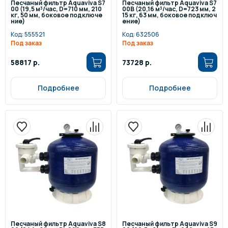
Песчаный фильтр Aquaviva S7
Песчаный фильтр Aquaviva S7
00 (19,5 м³/час, D=710 мм, 210
00B (20,16 м³/час, D=723 мм, 2
кг, 50 мм, боковое подключе
15 кг, 63 мм, боковое подключ
ние)
ение)
Код:
555521
Код:
632506
Под заказ
Под заказ
58817 р.
73728 р.
Подробнее
Подробнее
Песчаный фильтр Aquaviva S8
Песчаный фильтр Aquaviva S9