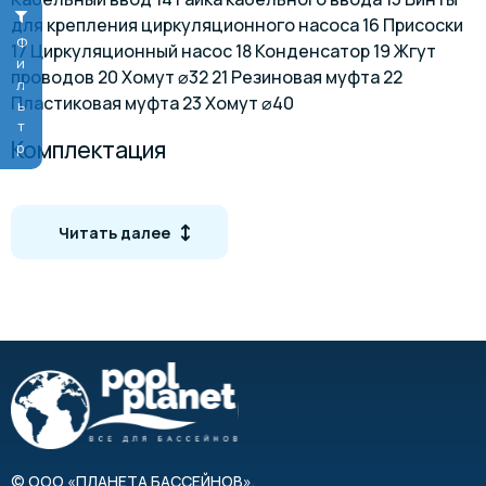
для крепления циркуляционного насоса 16 Присоски
Фильтр
17 Циркуляционный насос 18 Конденсатор 19 Жгут
проводов 20 Хомут ⌀32 21 Резиновая муфта 22
Пластиковая муфта 23 Хомут ⌀40
Комплектация
Скиммер-фильтр
Циркуляционный насос
Читать далее
Фильтр грубой очистки
Адаптер для подключения водного пылесоса
Скиммер поставляется с разобранным
трубопроводом.
Инструкция по эксплуатации скиммер-фильтров
MTH IS6 и IS12
©
ООО «ПЛАНЕТА БАССЕЙНОВ»
,