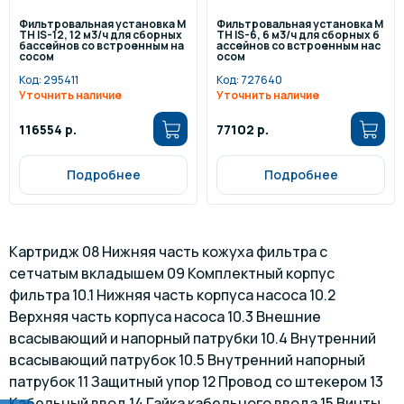
Фильтровальная установка M
Фильтровальная установка M
TH IS-12, 12 м3/ч для сборных
TH IS-6, 6 м3/ч для сборных б
бассейнов со встроенным на
ассейнов со встроенным нас
сосом
осом
Код:
295411
Код:
727640
Уточнить наличие
Уточнить наличие
116554 р.
77102 р.
Подробнее
Подробнее
Картридж 08 Нижняя часть кожуха фильтра с
сетчатым вкладышем 09 Комплектный корпус
фильтра 10.1 Нижняя часть корпуса насоса 10.2
Верхняя часть корпуса насоса 10.3 Внешние
всасывающий и напорный патрубки 10.4 Внутренний
всасывающий патрубок 10.5 Внутренний напорный
патрубок 11 Защитный упор 12 Провод со штекером 13
Кабельный ввод 14 Гайка кабельного ввода 15 Винты