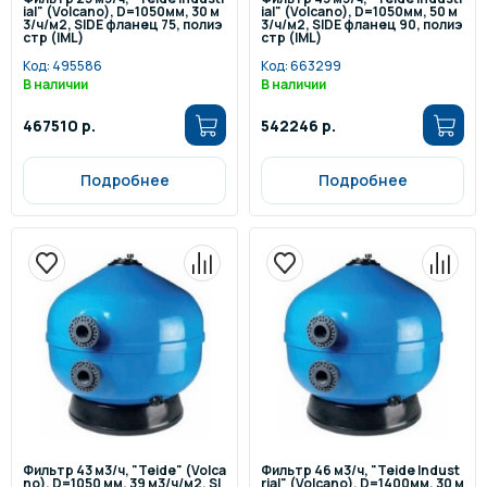
ial" (Volcano), D=1050мм, 30 м
ial" (Volcano), D=1050мм, 50 м
3/ч/м2, SIDE фланец 75, полиэ
3/ч/м2, SIDE фланец 90, полиэ
стр (IML)
стр (IML)
Код:
495586
Код:
663299
В наличии
В наличии
467510 р.
542246 р.
Подробнее
Подробнее
Фильтр 43 м3/ч, "Teide" (Volca
Фильтр 46 м3/ч, "Teide Indust
no), D=1050 мм, 39 м3/ч/м2, SI
rial" (Volcano), D=1400мм, 30 м