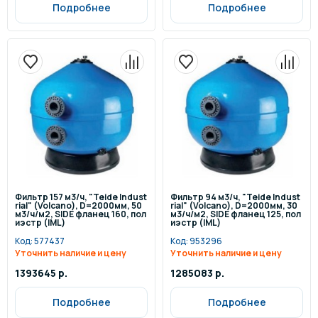
Подробнее
Подробнее
Фильтр 157 м3/ч, "Teide Indust
Фильтр 94 м3/ч, "Teide Indust
rial" (Volcano), D=2000мм, 50
rial" (Volcano), D=2000мм, 30
м3/ч/м2, SIDE фланец 160, пол
м3/ч/м2, SIDE фланец 125, пол
иэстр (IML)
иэстр (IML)
Код:
577437
Код:
953296
Уточнить наличие и цену
Уточнить наличие и цену
1393645 р.
1285083 р.
Подробнее
Подробнее