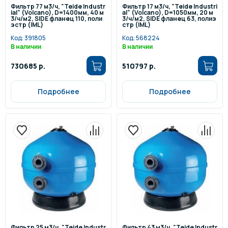
Фильтр 77 м3/ч, "Teide Industr
Фильтр 17 м3/ч, "Teide Industri
ial" (Volcano), D=1400мм, 40 м
al" (Volcano), D=1050мм, 20 м
3/ч/м2, SIDE фланец 110, поли
3/ч/м2, SIDE фланец 63, полиэ
эстр (IML)
стр (IML)
Код:
391805
Код:
568224
В наличии
В наличии
730685 р.
510797 р.
Подробнее
Подробнее
Фильтр 25 м3/ч, "Teide Industr
Фильтр 43 м3/ч, "Teide Industr