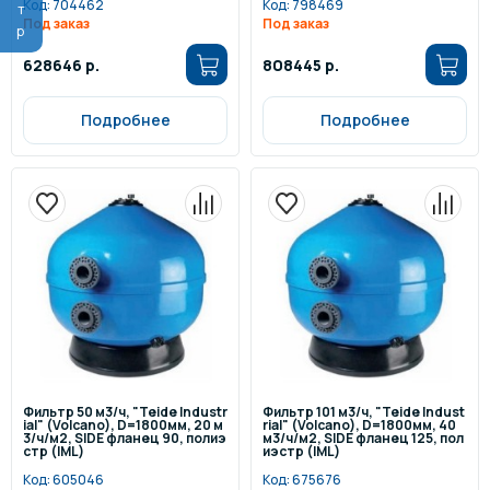
Код:
704462
Код:
798469
Под заказ
Под заказ
628646 р.
808445 р.
Подробнее
Подробнее
Фильтр 50 м3/ч, "Teide Industr
Фильтр 101 м3/ч, "Teide Indust
ial" (Volcano), D=1800мм, 20 м
rial" (Volcano), D=1800мм, 40
3/ч/м2, SIDE фланец 90, полиэ
м3/ч/м2, SIDE фланец 125, пол
стр (IML)
иэстр (IML)
Код:
605046
Код:
675676