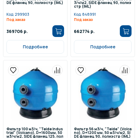
DE фланец 90, полиэстр (IML)
3/ч/м2, SIDE фланец 90, полиэ
стр (IML)
Код:
299903
Код:
848991
Под заказ
Под заказ
369706 р.
662774 р.
Подробнее
Подробнее
Фильтр 100 м3/ч, "Teide Indus
Фильтр 56 м3/ч, "Teide" (Volca
trial" (Volcano), D=1600мм, 50
no), D=1200 мм, 50 м3/ч/м2, SI
м3/ч/м2, SIDE фланец 125, пол
DE фланец 90, полиэстр (IML)