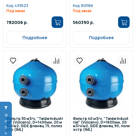
Код:
439523
Код:
801186
Под заказ
Под заказ
782006 р.
560390 р.
Подробнее
Подробнее
Фильтр
Фильтр 30 м3/ч, "Teide Industr
Фильтр 40 м3/ч, "Teide Indust
ial" (Volcano), D=1400мм, 20 м
rial" (Volcano), D=1600мм, 20
3/ч/м2, SIDE фланец 75, полиэ
м3/ч/м2, SIDE фланец 90, поли
стр (IML)
эстр (IML)