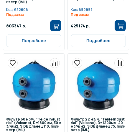
иэстр (IML)
Код:
632608
Код:
892997
Под заказ
Под заказ
803347 р.
425174 р.
Подробнее
Подробнее
Фильтр 60 м3/ч, "Teide Indust
Фильтр 22 м3/ч, "Teide Indust
rial" (Volcano), D=1600мм, 30 м
rial" (Volcano), D=1200мм, 20
3/ч/м2, SIDE фланец 110, поли
м3/ч/м2, SIDE фланец 75, поли
эстр (IML)
эстр (IML)