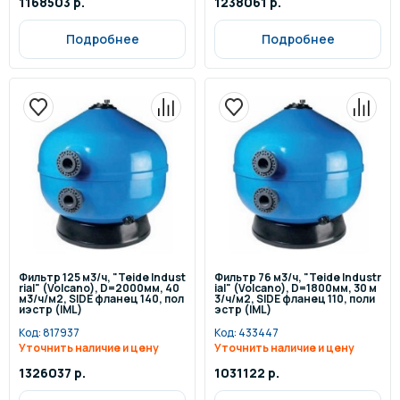
1168503 р.
1238061 р.
Подробнее
Подробнее
Фильтр 125 м3/ч, "Teide Indust
Фильтр 76 м3/ч, "Teide Industr
rial" (Volcano), D=2000мм, 40
ial" (Volcano), D=1800мм, 30 м
м3/ч/м2, SIDE фланец 140, пол
3/ч/м2, SIDE фланец 110, поли
иэстр (IML)
эстр (IML)
Код:
817937
Код:
433447
Уточнить наличие и цену
Уточнить наличие и цену
1326037 р.
1031122 р.