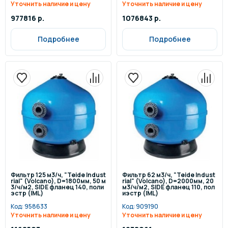
Уточнить наличие и цену
Уточнить наличие и цену
977816 р.
1076843 р.
Подробнее
Подробнее
Фильтр 125 м3/ч, "Teide Indust
Фильтр 62 м3/ч, "Teide Indust
rial" (Volcano), D=1800мм, 50 м
rial" (Volcano), D=2000мм, 20
3/ч/м2, SIDE фланец 140, поли
м3/ч/м2, SIDE фланец 110, пол
эстр (IML)
иэстр (IML)
Код:
958633
Код:
909190
Уточнить наличие и цену
Уточнить наличие и цену