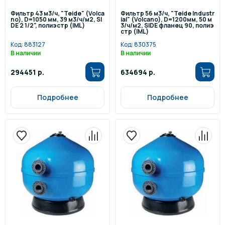
Фильтр 43 м3/ч, "Teide" (Volca
Фильтр 56 м3/ч, "Teide Industr
no), D=1050 мм, 39 м3/ч/м2, SI
ial" (Volcano), D=1200мм, 50 м
DE 2 1/2", полиэстр (IML)
3/ч/м2, SIDE фланец 90, полиэ
стр (IML)
Код:
883127
Код:
830375
В наличии
В наличии
294451 р.
634694 р.
Подробнее
Подробнее