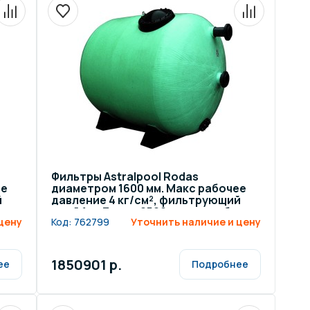
Фильтры Astralpool Rodas
ее
диаметром 1600 мм. Макс рабочее
й
давление 4 кг/см², фильтрующий
к
слой 1 м. Длина 2500 мм, патрубок
цену
Код:
762799
Уточнить наличие и цену
160 мм
1850901 р.
ее
Подробнее