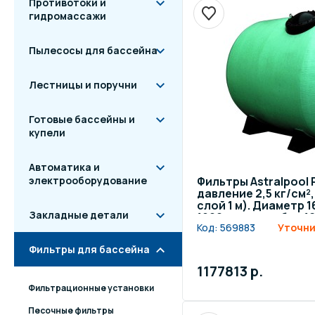
Противотоки и
гидромассажи
Пылесосы для бассейна
Лестницы и поручни
Готовые бассейны и
купели
Автоматика и
электрооборудование
Фильтры Astralpool 
давление 2,5 кг/см
слой 1 м). Диаметр 1
Закладные детали
1900 мм, патрубок 1
Код:
569883
Уточни
Фильтры для бассейна
1177813 р.
Фильтрационные установки
Песочные фильтры