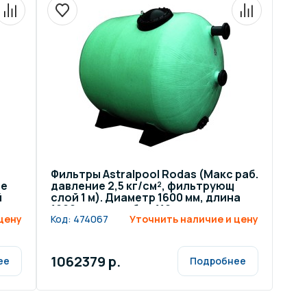
Фильтры Astralpool Rodas (Макс раб.
ее
давление 2,5 кг/см², фильтрующ
й
слой 1 м). Диаметр 1600 мм, длина
к
1900 мм, патрубок 110 мм
цену
Код:
474067
Уточнить наличие и цену
1062379 р.
ее
Подробнее