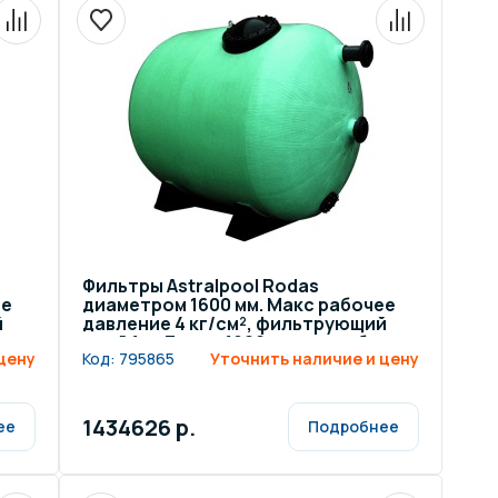
Фильтры Astralpool Rodas
ее
диаметром 1600 мм. Макс рабочее
й
давление 4 кг/см², фильтрующий
к
слой 1 м. Длина 1900 мм, патрубок
цену
Код:
795865
Уточнить наличие и цену
140 мм
1434626 р.
ее
Подробнее