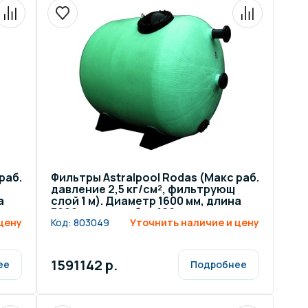
раб.
Фильтры Astralpool Rodas (Макс раб.
давление 2,5 кг/см², фильтрующ
а
слой 1 м). Диаметр 1600 мм, длина
3000 мм, патрубок 160 мм
цену
Код:
803049
Уточнить наличие и цену
1591142 р.
ее
Подробнее