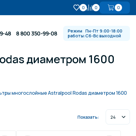
0
0
0
Режим
Пн-Пт 9:00-18:00
99-48
8 800 350-99-08
работы:
Сб-Вс выходной
Rodas диаметром 1600
Противотоки и гидромассажи
Автоматика и
 купели
электрооборудование
ьтры многослойные Astralpool Rodas диаметром 1600
Водопады, водяные пушки и
душевые стойки
Показать:
в
Спортивный инвентарь