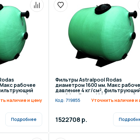
 Rodas
Фильтры Astralpool Rodas
 Макс рабочее
диаметром 1600 мм. Макс рабоч
 фильтрующий
давление 4 кг/см², фильтрующи
0 мм, патрубок
слой 1 м. Длина 1900 мм, патрубо
ть наличие и цену
Код:
719855
Уточнить наличие и 
160 мм
1522708 р.
Подробнее
Подробн