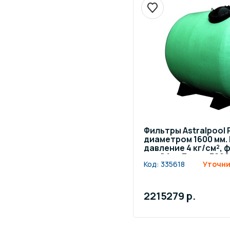
Фильтры Astralpool
диаметром 1600 мм.
давление 4 кг/см²,
слой 1 м. Длина 300
Код:
335618
Уточни
200 мм
2215279 р.