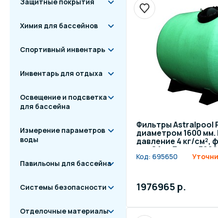
Защитные покрытия
Химия для бассейнов
Спортивный инвентарь
Инвентарь для отдыха
Освещение и подсветка
для бассейна
Фильтры Astralpool
Измерение параметров
диаметром 1600 мм.
воды
давление 4 кг/см²,
слой 1 м. Длина 300
Код:
695650
Уточни
140 мм
Павильоны для бассейна
1976965 р.
Системы безопасности
Отделочные материалы