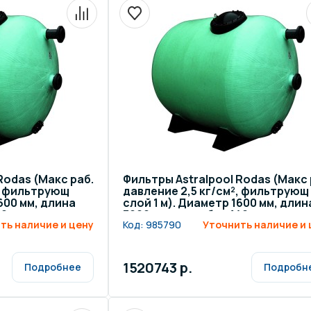
Rodas (Макс раб.
Фильтры Astralpool Rodas (Макс 
², фильтрующ
давление 2,5 кг/см², фильтрующ
600 мм, длина
слой 1 м). Диаметр 1600 мм, длин
60 мм
3000 мм, патрубок 140 мм
ть наличие и цену
Код:
985790
Уточнить наличие и 
1520743 р.
Подробнее
Подробн