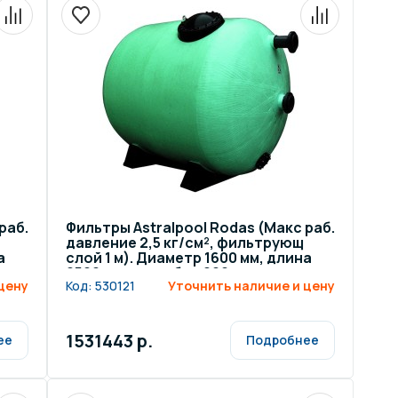
раб.
Фильтры Astralpool Rodas (Макс раб.
давление 2,5 кг/см², фильтрующ
а
слой 1 м). Диаметр 1600 мм, длина
2500 мм, патрубок 200 мм
цену
Код:
530121
Уточнить наличие и цену
1531443 р.
ее
Подробнее