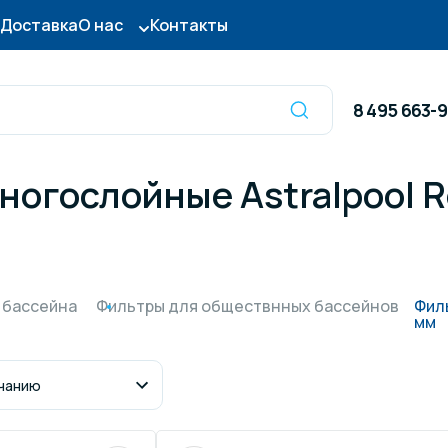
Доставка
О нас
Контакты
8 495 663-
ногослойные Astralpool 
Оборудование для
сы для бассейна
дезинфекции
ницы и поручни
Готовые бассейны и
 бассейна
Фильтры для обществнных бассейнов
Фил
мм
тры для бассейна
Осушители воздуха
итные покрытия
Химия для бассейно