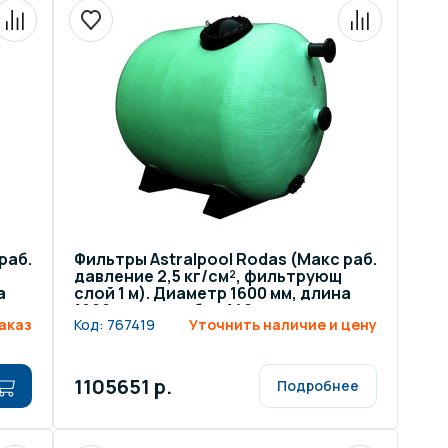
ров воды
Павильоны для бассейна
риалы
Оборудование для хаммамов
раб.
Фильтры Astralpool Rodas (Макс раб.
давление 2,5 кг/см², фильтрующ
а
слой 1 м). Диаметр 1600 мм, длина
1900 мм, патрубок 140 мм
аказ
Код:
767419
Уточнить наличие и цену
1105651 р.
Подробнее