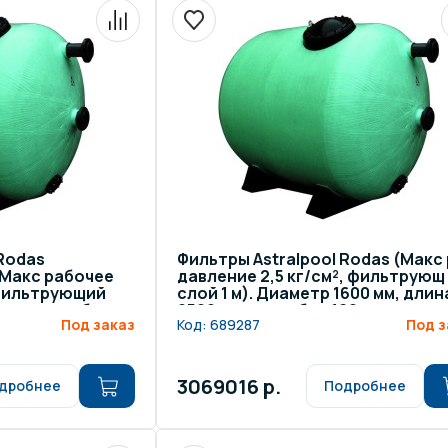
щение и подсветка для
Измерение парамет
сейна
елочные материалы
Строительные мате
 Rodas
Фильтры Astralpool Rodas (Макс 
 Макс рабочее
давление 2,5 кг/см², фильтрующ
 фильтрующий
слой 1 м). Диаметр 1600 мм, длин
0 мм, патрубок
2500 мм, патрубок 160 мм
Под заказ
Код:
689287
Под з
3069016 р.
дробнее
Подробнее