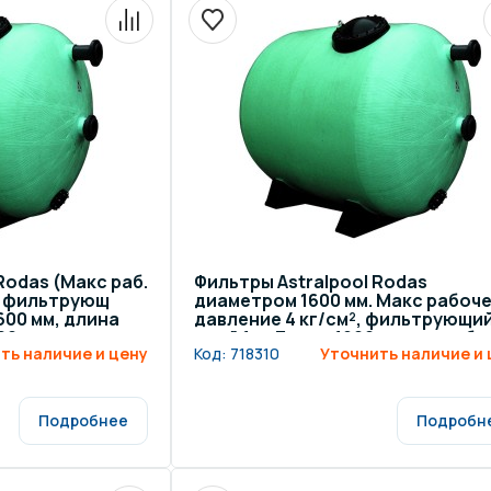
Rodas (Макс раб.
Фильтры Astralpool Rodas
², фильтрующ
диаметром 1600 мм. Макс рабоч
600 мм, длина
давление 4 кг/см², фильтрующи
00 мм
слой 1 м. Длина 1900 мм, патрубо
ть наличие и цену
Код:
718310
Уточнить наличие и 
110 мм
Подробнее
Подробн