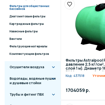
Фильтры для обществнных
бассейнов
Диатомитовые фильтры
Картриджные фильтры
Навесные фильтры
Вентили
Фильтрующие материалы
Комплектующие фильтров
Фильтры Astralpool 
давление 2,5 кг/см
Осушители воздуха
слой 1 м). Диаметр 1
3000 мм, патрубок 2
Код:
437518
Уточни
Водопады, водяные пушки
и душевые стойки
1704059 р.
Трубы и фитинг ПВХ