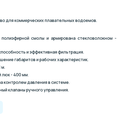
во для коммерческих плавательных водоемов.
 полиэфирной смолы и армирована стекловолокном - 
способность и эффективная фильтрация.
ение габаритов и рабочих характеристик.
 м.
 люк - 400 мм.
а контролем давления в системе.
ый клапаны ручного управления.
вентильная группа, которую можно приобрести на нашем
тики