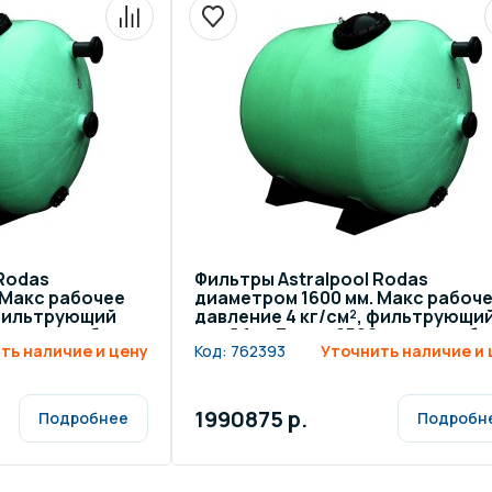
 Rodas
Фильтры Astralpool Rodas
 Макс рабочее
диаметром 1600 мм. Макс рабоч
 фильтрующий
давление 4 кг/см², фильтрующи
0 мм, патрубок
слой 1 м. Длина 2500 мм, патрубо
ть наличие и цену
Код:
762393
Уточнить наличие и 
200 мм
1990875 р.
Подробнее
Подробн