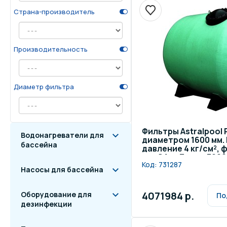
Страна-производитель
Осве
Инвентарь для отдыха
бас
Производительность
Системы безопасности
Отд
Диаметр фильтра
Фильтры Astralpool
Водонагреватели для
диаметром 1600 мм.
бассейна
давление 4 кг/см²,
слой 1 м. Длина 300
Код:
731287
160 мм
Насосы для бассейна
4071984 р.
Оборудование для
По
дезинфекции