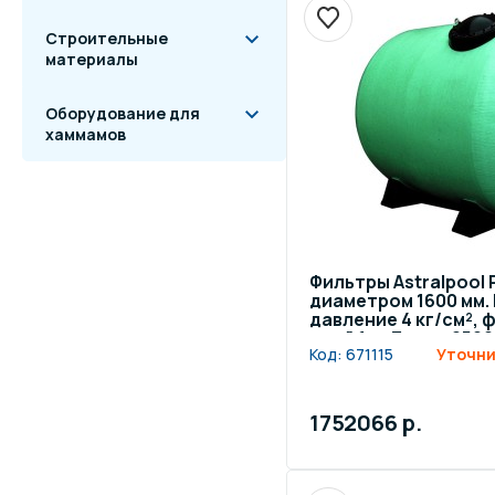
Строительные
материалы
Оборудование для
хаммамов
Фильтры Astralpool
диаметром 1600 мм.
давление 4 кг/см²,
слой 1 м. Длина 250
Код:
671115
Уточни
140 мм
1752066 р.