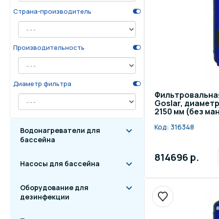
Страна-производитель
Осве
Инвентарь для отдыха
бас
Производительность
Системы безопасности
Отд
Диаметр фильтра
Фильтровальна
Goslar, диамет
2150 мм (без м
Код:
316348
Водонагреватели для
бассейна
814696 р.
Насосы для бассейна
Оборудование для
дезинфекции