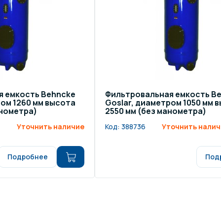
я емкость Behncke
Фильтровальная емкость B
ром 1260 мм высота
Goslar, диаметром 1050 мм 
анометра)
2550 мм (без манометра)
Уточнить наличие
Код:
388736
Уточнить налич
Подробнее
Под