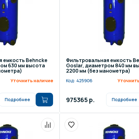
щение и подсветка для
Измерение парамет
сейна
елочные материалы
Строительные мате
я емкость Behncke
Фильтровальная емкость B
ром 630 мм высота
Goslar, диаметром 840 мм в
анометра)
2200 мм (без манометра)
Уточнить наличие
Код:
425906
Уточнить
975365 р.
Подробнее
Подробнее