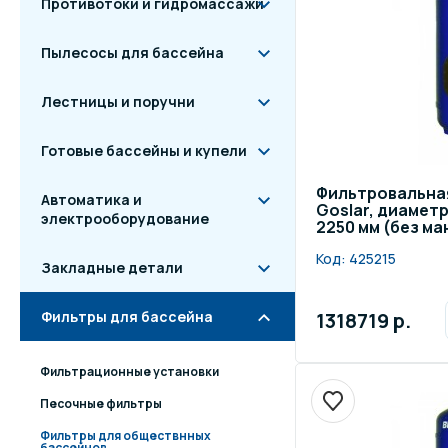
Противотоки и гидромассажи
Пылесосы для бассейна
Лестницы и поручни
Готовые бассейны и купели
Фильтровальна
Автоматика и
Goslar, диамет
электрооборудование
2250 мм (без м
Код:
425215
Закладные детали
1318719 р.
Фильтры для бассейна
Фильтрационные установки
Песочные фильтры
Фильтры для обществнных
бассейнов