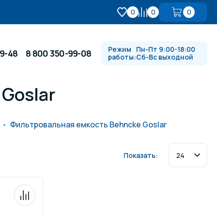
0
0
0
Режим
Пн-Пт 9:00-18:00
99-48
8 800 350-99-08
работы:
Сб-Вс выходной
Goslar
Противотоки и гидромассажи
Фильтровальная емкость Behncke Goslar
Автоматика и
 купели
электрооборудование
Показать:
Водопады, водяные пушки и
душевые стойки
в
Спортивный инвентарь