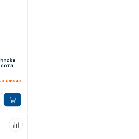
ров воды
Павильоны для бассейна
риалы
Оборудование для хаммамов
ehncke
ысота
 наличие