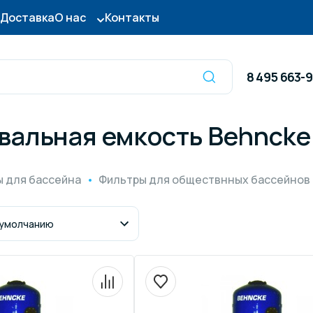
Доставка
О нас
Контакты
8 495 663-
вальная емкость Behncke 
Оборудование для
сы для бассейна
дезинфекции
 для бассейна
Фильтры для обществнных бассейнов
ницы и поручни
Готовые бассейны и
тры для бассейна
Осушители воздуха
итные покрытия
Химия для бассейно