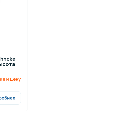
ehncke
высота
ие и цену
робнее