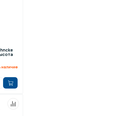
ehncke
высота
 наличие