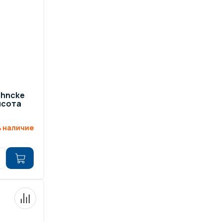
ehncke
ысота
 наличие