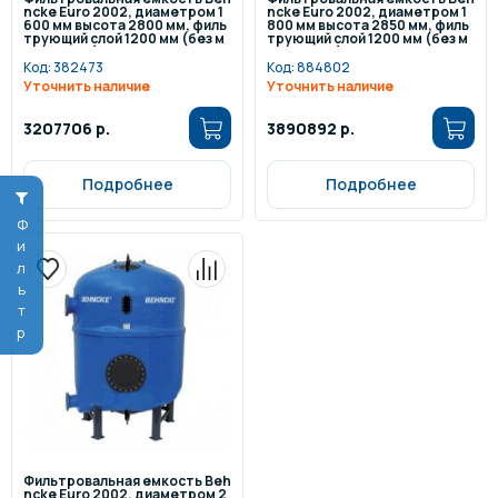
ncke Euro 2002, диаметром 1
ncke Euro 2002, диаметром 1
600 мм высота 2800 мм, филь
800 мм высота 2850 мм, филь
трующий слой 1200 мм (без м
трующий слой 1200 мм (без м
анометра)
анометра)
Код:
382473
Код:
884802
Уточнить наличие
Уточнить наличие
3207706 р.
3890892 р.
Подробнее
Подробнее
Фильтр
Фильтровальная емкость Beh
ncke Euro 2002, диаметром 2