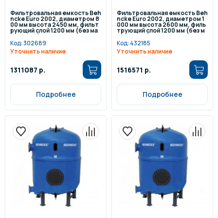
Фильтровальная емкость Beh
Фильтровальная емкость Beh
ncke Euro 2002, диаметром 8
ncke Euro 2002, диаметром 1
00 мм высота 2450 мм, фильт
000 мм высота 2600 мм, филь
рующий слой 1200 мм (без ма
трующий слой 1200 мм (без м
нометра)
анометра)
Код:
302689
Код:
432185
Уточнить наличие
Уточнить наличие
1311087 р.
1516571 р.
Подробнее
Подробнее