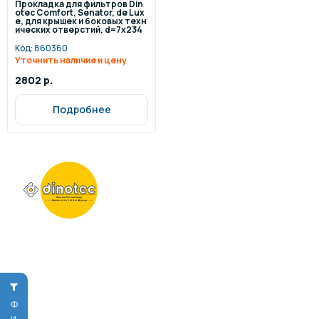
Прокладка для фильтров Din
otec Сomfort, Senator, de Lux
e, для крышек и боковых техн
ических отверстий, d=7х234
мм
Код:
860360
Уточнить наличие и цену
2802 р.
Подробнее