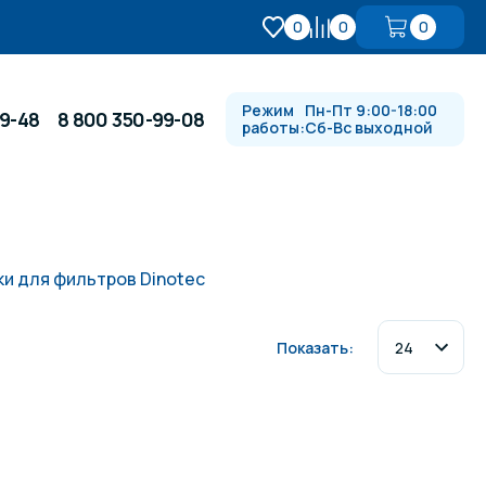
0
0
0
Режим
Пн-Пт 9:00-18:00
99-48
8 800 350-99-08
работы:
Сб-Вс выходной
Противотоки и гидромассажи
и для фильтров Dinotec
Автоматика и
 купели
электрооборудование
Показать:
Водопады, водяные пушки и
душевые стойки
в
Спортивный инвентарь