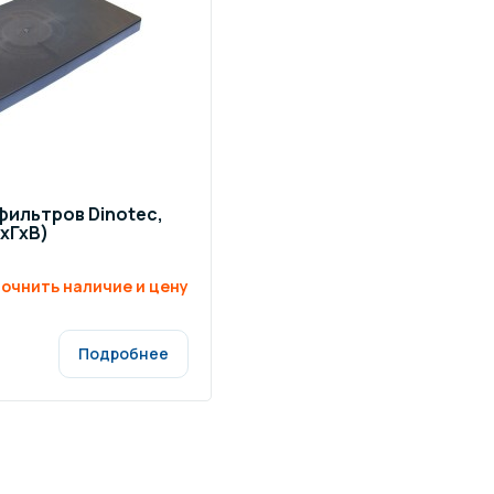
щение и подсветка для
Измерение парамет
сейна
елочные материалы
Строительные мате
фильтров Dinotec,
ШхГхВ)
очнить наличие и цену
Подробнее