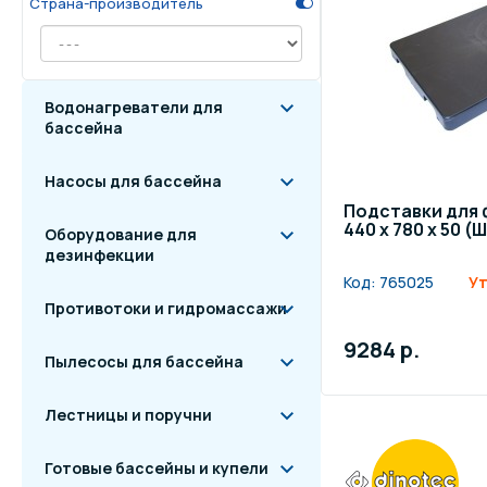
Страна-производитель
Осве
Инвентарь для отдыха
бас
Водонагреватели для
Системы безопасности
Отд
бассейна
Насосы для бассейна
Подставки для 
440 x 780 x 50 (
Оборудование для
дезинфекции
Код:
765025
Ут
Противотоки и гидромассажи
9284 р.
Пылесосы для бассейна
Лестницы и поручни
Готовые бассейны и купели