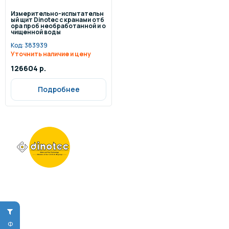
Измерительно-испытательн
ый щит Dinotec с кранами отб
ора проб необработанной и о
чищенной воды
Код:
383939
Уточнить наличие и цену
126604 р.
Подробнее