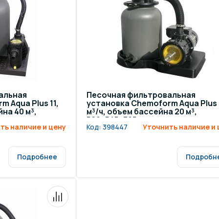
щение и подсветка для
Измерение парамет
сейна
елочные материалы
Строительные мате
альная
Песочная фильтровальная
 Aqua Plus 11,
установка Chemoform Aqua Plus 
йна 40 м³,
м³/ч, объем бассейна 20 м³,
560x545x325 мм
ть наличие и цену
Код:
398447
Уточнить наличие и 
Подробнее
Подробн