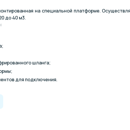
смонтированная на специальной платформе. Осуществ
0 до 40 м3.
:
а;
фрированного шланга;
ормы;
ентов для подключения.
анометром для контроля давления в системе и предв
личаются мощностью (0,36-0,69 кВт) и типом насоса Aqu
ктеристики