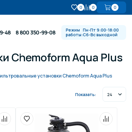
0
0
0
Режим
Пн-Пт 9:00-18:00
99-48
8 800 350-99-08
работы:
Сб-Вс выходной
и Chemoform Aqua Plus
Противотоки и гидромассажи
ильтровальные установки Chemoform Aqua Plus
Автоматика и
 купели
электрооборудование
Показать:
Водопады, водяные пушки и
душевые стойки
в
Спортивный инвентарь