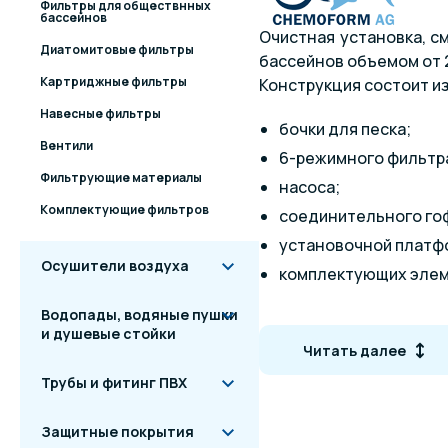
Фильтры для обществнных
бассейнов
Очистная установка, 
Диатомитовые фильтры
бассейнов объемом от 2
Картриджные фильтры
Конструкция состоит из
Навесные фильтры
бочки для песка;
Вентили
6-режимного фильтр
Фильтрующие материалы
насоса;
Комплектующие фильтров
соединительного го
установочной платф
Осушители воздуха
комплектующих элем
Водопады, водяные пушки
Установка оснащена м
и душевые стойки
крышкой.
Читать далее
Модели данной серии от
Трубы и фитинг ПВХ
песка (10-75 кг).
Технические хара
Защитные покрытия