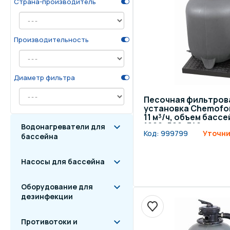
Страна-производитель
Осве
Инвентарь для отдыха
бас
Производительность
Системы безопасности
Отд
Диаметр фильтра
Песочная фильтров
установка Chemoform
11 м³/ч, объем бассе
1000x500x740 мм
Водонагреватели для
Код:
999799
Уточни
бассейна
Насосы для бассейна
Оборудование для
дезинфекции
Противотоки и