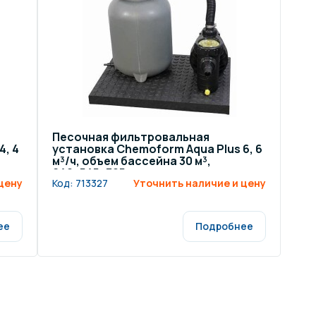
ров воды
Павильоны для бассейна
риалы
Оборудование для хаммамов
Песочная фильтровальная
4, 4
установка Chemoform Aqua Plus 6, 6
м³/ч, объем бассейна 30 м³,
640x545x325 мм
цену
Код:
713327
Уточнить наличие и цену
ее
Подробнее