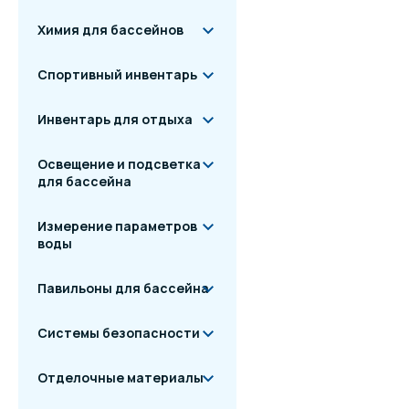
Химия для бассейнов
Артикул
Модель
Спортивный инвентарь
502010478
Aqua Plus
Инвентарь для отдыха
502010479
Aqua Plus
502010491
Aqua Plus
Освещение и подсветка
для бассейна
502010492
Aqua Plus 
Измерение параметров
* Максимальный объём б
воды
Оснащен предваритель
Комплектация
Павильоны для бассейна
Бочка фильтра
Системы безопасности
Вентиль 6-позицион
Отделочные материалы
Соединительный шл