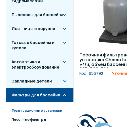
гидромассажи
Пылесосы для бассейна
Лестницы и поручни
Готовые бассейны и
купели
Песочная фильтров
установка Chemoform
Автоматика и
м³/ч, объем бассейна
электрооборудование
895x500x740 мм
Код:
656792
Уточни
Закладные детали
Фильтры для бассейна
Фильтрационные установки
Песочные фильтры