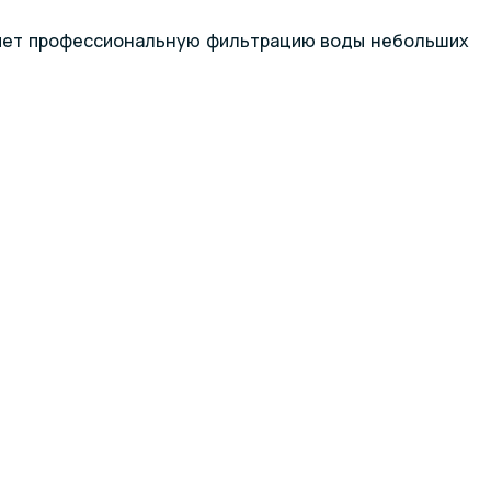
ляет профессиональную фильтрацию воды небольших
арительным фильтром грубой очистки с прозрачной
a Plus, что влияет на габариты бочки и общую массу