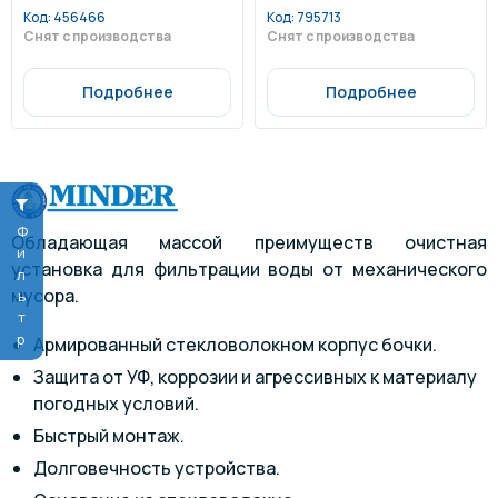
бкие шланги, подключение 1
ибкие шланги, подключение 1
1/2", со сливным клапаном. На
1/2",со сливным клапаном. Нас
Код:
456466
Код:
795713
сос: Qmax=12,6 м3/ч, Hmax=11
ос: Qmax=14,4 м3/ч, Hmax=10,
Снят с производства
Снят с производства
м, 220 В.
5 м, 220 В.
Подробнее
Подробнее
Фильтр
Обладающая массой преимуществ очистная
установка для фильтрации воды от механического
мусора.
Армированный стекловолокном корпус бочки.
Защита от УФ, коррозии и агрессивных к материалу
погодных условий.
Быстрый монтаж.
Долговечность устройства.