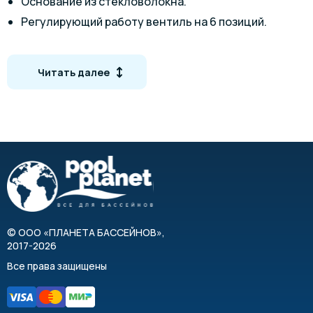
Основание из стекловолокна.
Регулирующий работу вентиль на 6 позиций.
Материалы, использованные для создания
конструкции всепогодны и полностью надежны.
Читать далее
Гарантированный период эксплуатации - от 5 до 10
лет.
Центробежный насос имеет встроенный фильтр
грубой очистки, который оборудован прозрачной
крышкой для инспекции степени загрязнения корзины
для большого мусора.
©
ООО «ПЛАНЕТА БАССЕЙНОВ»
,
2017-2026
Все права защищены