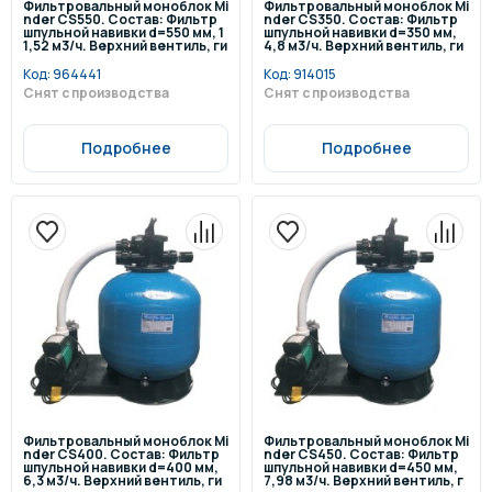
Фильтровальный моноблок Mi
Фильтровальный моноблок Mi
nder CS550. Состав: Фильтр
nder CS350. Состав: Фильтр
шпульной навивки d=550 мм, 1
шпульной навивки d=350 мм,
1,52 м3/ч. Верхний вентиль, ги
4,8 м3/ч. Верхний вентиль, ги
бкие шланги, подключение 1
бкие шланги, подключение 1
1/2", со сливным клапаном. На
1/2", со сливным клапаном. На
Код:
964441
Код:
914015
сос: Qmax=16,5 м3/ч, Hmax=11
сос: Qmax=12,6 м3/ч, Hmax=11
Снят с производства
Снят с производства
м, 220 В.
м, 220 В.
Подробнее
Подробнее
Фильтровальный моноблок Mi
Фильтровальный моноблок Mi
nder CS400. Состав: Фильтр
nder CS450. Состав: Фильтр
шпульной навивки d=400 мм,
шпульной навивки d=450 мм,
6,3 м3/ч. Верхний вентиль, ги
7,98 м3/ч. Верхний вентиль, г