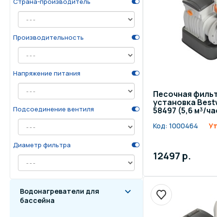
Страна-производитель
Осве
Инвентарь для отдыха
бас
Производительность
Системы безопасности
Отд
Напряжение питания
Песочная филь
установка Best
Подсоединение вентиля
58497 (5,6 м³/ча
Код:
1000464
Ут
Диаметр фильтра
12497 р.
Водонагреватели для
бассейна