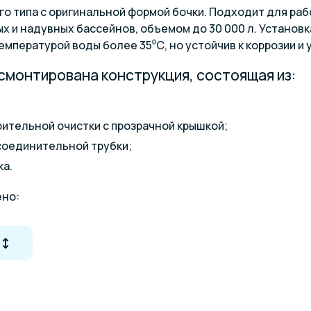
го типа с оригинальной формой бочки. Подходит для ра
х и надувных бассейнов, объемом до 30 000 л. Установк
емпературой воды более 35⁰С, но устойчив к коррозии и
смонтирована конструкция, состоящая из:
ительной очистки с прозрачной крышкой;
соединительной трубки;
ка.
ено:
й вентиль;
ыми присоединительными шлангами.
 зависит от конкретной модели данной серии - 3/5,6/7,7