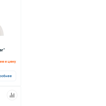
ров воды
Павильоны для бассейна
риалы
Оборудование для хаммамов
ar"
ие и цену
робнее