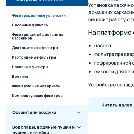
Установка песочно
домашних каркасны
Фильтрационные установки
выносит работу с т
Песочные фильтры
На платформе 
Фильтры для обществнных
бассейнов
насоса;
Диатомитовые фильтры
фильтра предвар
Картриджные фильтры
гофрированной 
Навесные фильтры
емкости для пес
Вентили
Устройство оснащ
Фильтрующие материалы
манометром;
Комплектующие фильтров
6-позиционны
Читать далее
дополнительн
Осушители воздуха
Производительность
Водопады, водяные пушки и
душевые стойки