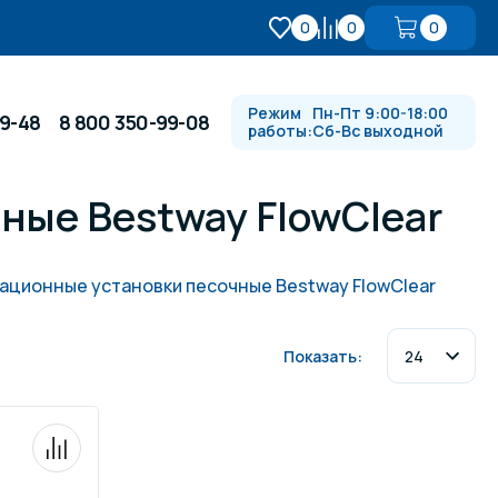
0
0
0
Режим
Пн-Пт 9:00-18:00
99-48
8 800 350-99-08
работы:
Сб-Вс выходной
ные Bestway FlowClear
Противотоки и гидромассажи
ационные установки песочные Bestway FlowClear
Автоматика и
 купели
электрооборудование
Показать:
Водопады, водяные пушки и
душевые стойки
в
Спортивный инвентарь