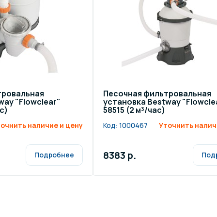
тровальная
Песочная фильтровальная
way "Flowclear"
установка Bestway "Flowcle
с)
58515 (2 м³/час)
очнить наличие и цену
Код:
1000467
Уточнить налич
8383 р.
Подробнее
Под