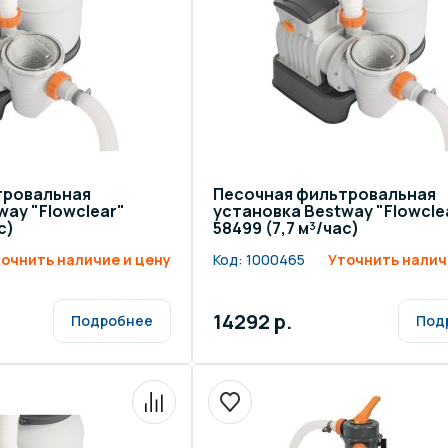
щение и подсветка для
Измерение парамет
сейна
елочные материалы
Строительные мате
тровальная
Песочная фильтровальная
way "Flowclear"
установка Bestway "Flowcle
с)
58499 (7,7 м³/час)
очнить наличие и цену
Код:
1000465
Уточнить налич
14292 р.
Подробнее
Под