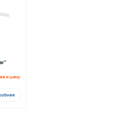
ar"
ие и цену
робнее