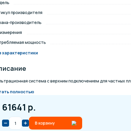
дель
щение и подсветка для
тикул производителя
Измерение парамет
сейна
рана-производитель
 измерения
елочные материалы
Строительные мате
требляемая мощность
е характеристики
писание
ьтрационная система с верхним подключением для частных плав
тать полностью
61641 р.
В корзину