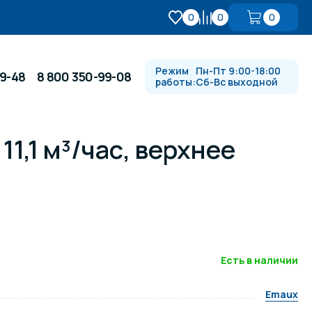
0
0
0
Режим
Пн-Пт 9:00-18:00
99-48
8 800 350-99-08
работы:
Сб-Вс выходной
1,1 м³/час, верхнее
Противотоки и гидромассажи
Автоматика и
 купели
электрооборудование
Водопады, водяные пушки и
душевые стойки
Есть в наличии
Emaux
в
Спортивный инвентарь