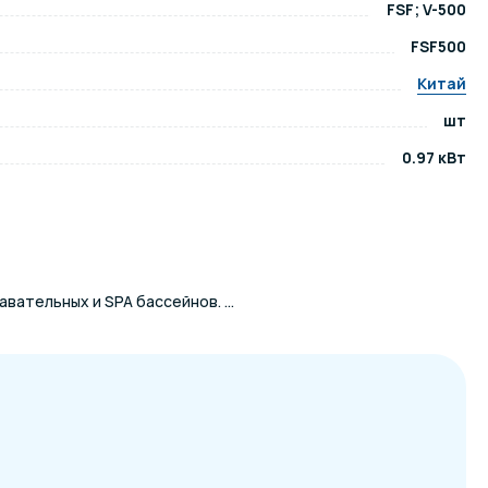
FSF; V-500
FSF500
ров воды
Павильоны для бассейна
Китай
шт
риалы
Оборудование для хаммамов
0.97 кВт
ательных и SPA бассейнов. ...