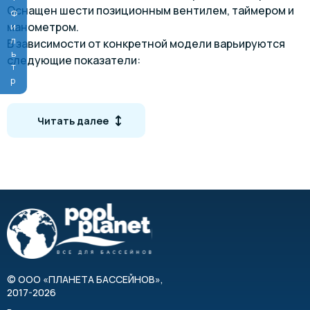
Оснащен шести позиционным вентилем, таймером и
Фильтр
манометром.
В зависимости от конкретной модели варьируются
следующие показатели:
производительность - 8,1/11,1/15,6 м3/ч;
диаметр бочки - 450/500/650 мм;
Читать далее
масса песка - 45/85/145 кг.
Встроенный насос оснащен префильтром,
оригинальную платформу и соединительные трубки.
©
ООО «ПЛАНЕТА БАССЕЙНОВ»
,
2017-2026