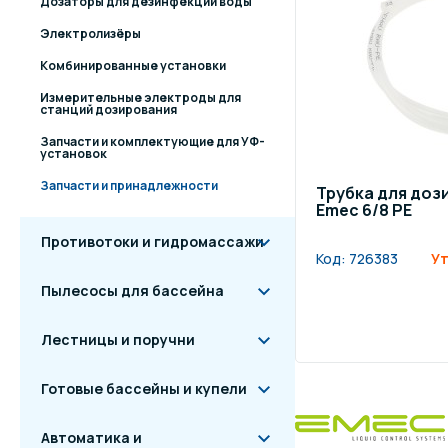
Дозаторы для дезинфекции воды
Электролизёры
Комбинированные установки
Измерительные электроды для
станций дозирования
Запчасти и комплектующие для УФ-
установок
Запчасти и принадлежности
Трубка для до
Emec 6/8 PE
Противотоки и гидромассажи
Код:
726383
Ут
Пылесосы для бассейна
Лестницы и поручни
Готовые бассейны и купели
Автоматика и