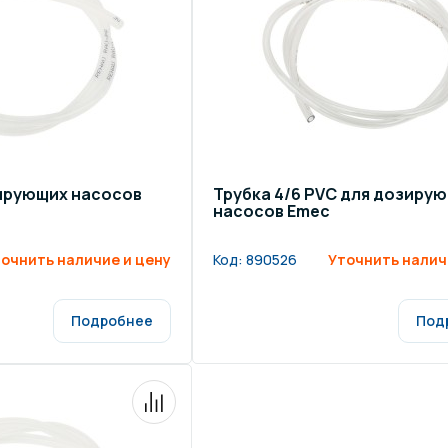
щение и подсветка для
Измерение парамет
сейна
елочные материалы
Строительные мате
зирующих насосов
Трубка 4/6 PVC для дозиру
насосов Emec
очнить наличие и цену
Код:
890526
Уточнить налич
Подробнее
Под