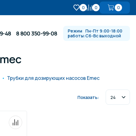
0
0
0
Режим
Пн-Пт 9:00-18:00
99-48
8 800 350-99-08
работы:
Сб-Вс выходной
Emec
Противотоки и гидромассажи
Трубки для дозирующих насосов Emec
Автоматика и
 купели
электрооборудование
Показать:
Водопады, водяные пушки и
душевые стойки
в
Спортивный инвентарь