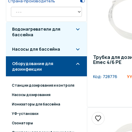
Страна-производитель
Осве
Инвентарь для отдыха
бас
Водонагреватели для
Системы безопасности
Отд
бассейна
Насосы для бассейна
Трубка для до
Emec 4/6 PE
Оборудование для
дезинфекции
Код:
728776
Ут
Станции дозирования и контроля
Насосы дозирования
Ионизаторы для бассейна
УФ-установки
Озонаторы