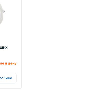
ров воды
Павильоны для бассейна
риалы
Оборудование для хаммамов
ющих
ие и цену
робнее