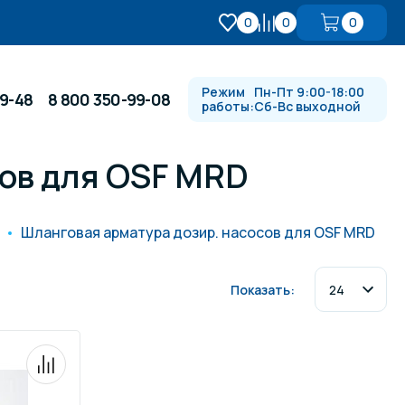
0
0
0
Режим
Пн-Пт 9:00-18:00
99-48
8 800 350-99-08
работы:
Сб-Вс выходной
сов для OSF MRD
Противотоки и гидромассажи
Шланговая арматура дозир. насосов для OSF MRD
Автоматика и
 купели
электрооборудование
Показать:
Водопады, водяные пушки и
душевые стойки
в
Спортивный инвентарь