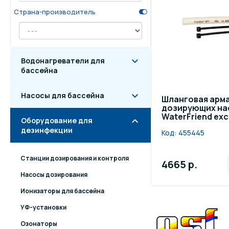
Страна-производитель
Осве
Инвентарь для отдыха
бас
Системы безопасности
Отд
Водонагреватели для
бассейна
Насосы для бассейна
Шланговая арма
дозирующих на
WaterFriend exc
Оборудование для
дезинфекции
Код:
455445
Станции дозирования и контроля
4665 р.
Насосы дозирования
Ионизаторы для бассейна
УФ-установки
Озонаторы