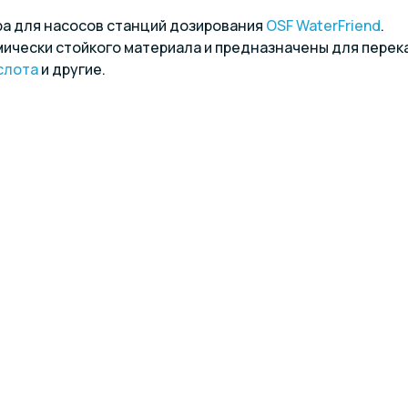
а для насосов станций дозирования
OSF WaterFriend
.
мически стойкого материала и предназначены для перека
слота
и другие.