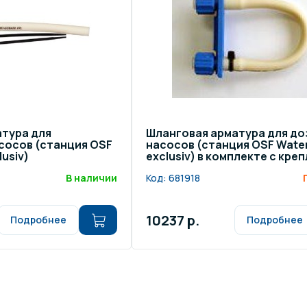
щение и подсветка для
Измерение парамет
сейна
елочные материалы
Строительные мате
тура для
Шланговая арматура для до
сосов (станция OSF
насосов (станция OSF Water
lusiv)
exclusiv) в комплекте с кре
В наличии
Код:
681918
10237 р.
Подробнее
Подробнее