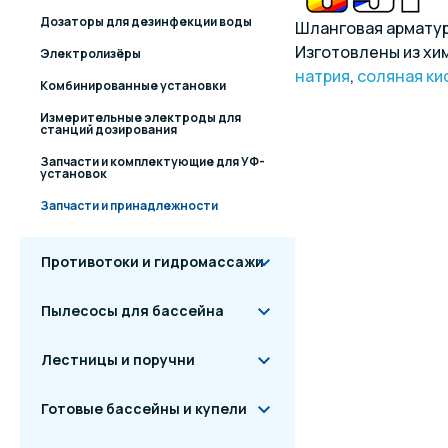
Дозаторы для дезинфекции воды
Шланговая арматур
Изготовлены из хи
Электролизёры
натрия
,
соляная ки
Комбинированные установки
Измерительные электроды для
станций дозирования
Запчасти и комплектующие для УФ-
установок
Запчасти и принадлежности
Противотоки и гидромассажи
Пылесосы для бассейна
Лестницы и поручни
Готовые бассейны и купели