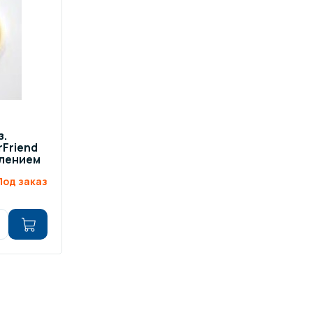
ров воды
Павильоны для бассейна
риалы
Оборудование для хаммамов
з.
Friend
плением
Под заказ