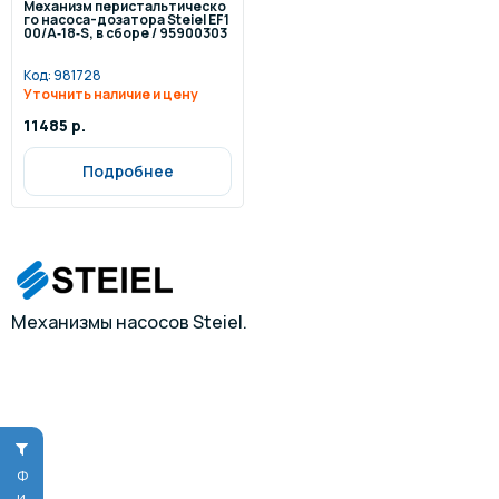
Механизм перистальтическо
го насоса-дозатора Steiel EF1
00/A‐18‐S, в сборе / 95900303
Код:
981728
Уточнить наличие и цену
11485 р.
Подробнее
Механизмы насосов Steiel.