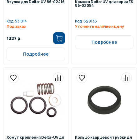
Втулка для Delta-UV 86-02416
Крышка Delta-UV для серии ES
86-02054
Код:
531914
Код:
829136
Под заказ
Уточнить наличие и цену
1327 р.
Подробнее
Подробнее
Хомут крепления Delta-UV дл
Кольцо кварцевой трубки дл