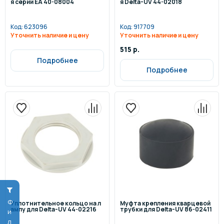
я серии ЕА 40-08004
я Delta-UV 44-02018
Код:
623096
Код:
917709
Уточнить наличие и цену
Уточнить наличие и цену
515 р.
Подробнее
Подробнее
Уплотнительное кольцо на л
Муфта крепления кварцевой
ампу для Delta-UV 44-02216
трубки для Delta-UV 86-02411