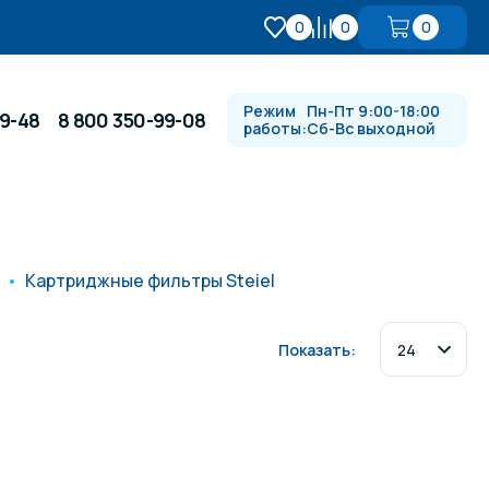
0
0
0
Режим
Пн-Пт 9:00-18:00
99-48
8 800 350-99-08
работы:
Сб-Вс выходной
Противотоки и гидромассажи
Картриджные фильтры Steiel
Автоматика и
 купели
электрооборудование
Показать:
Водопады, водяные пушки и
душевые стойки
в
Спортивный инвентарь