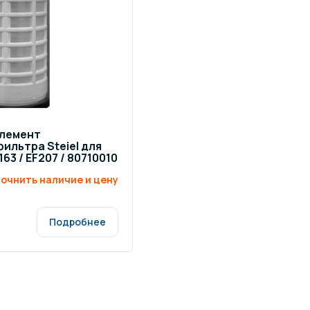
щение и подсветка для
Измерение парамет
сейна
елочные материалы
Строительные мате
лемент
ильтра Steiel для
163 / EF207 / 80710010
очнить наличие и цену
Подробнее