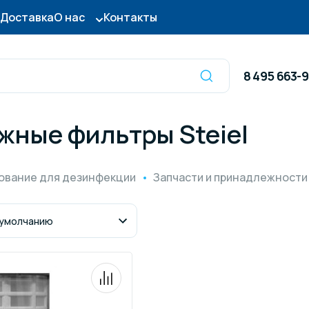
Доставка
О нас
Контакты
8 495 663-
жные фильтры Steiel
Оборудование для
сы для бассейна
дезинфекции
ование для дезинфекции
Запчасти и принадлежности
ницы и поручни
Готовые бассейны и
тры для бассейна
Осушители воздуха
итные покрытия
Химия для бассейно