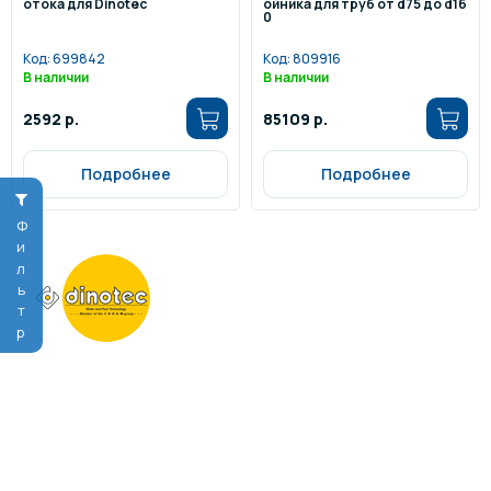
отока для Dinotec
ойника для труб от d75 до d16
0
Код:
699842
Код:
809916
В наличии
В наличии
2592 р.
85109 р.
Подробнее
Подробнее
Фильтр