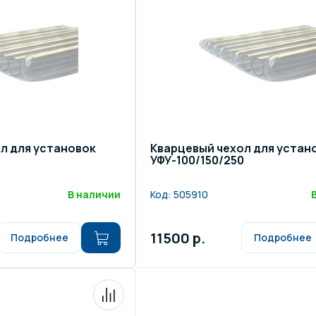
щение и подсветка для
Измерение парамет
сейна
елочные материалы
Строительные мате
л для установок
Кварцевый чехол для устан
УФУ-100/150/250
В наличии
Код:
505910
11500 р.
Подробнее
Подробнее