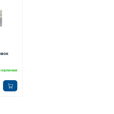
ров воды
Павильоны для бассейна
риалы
Оборудование для хаммамов
овок
В наличии