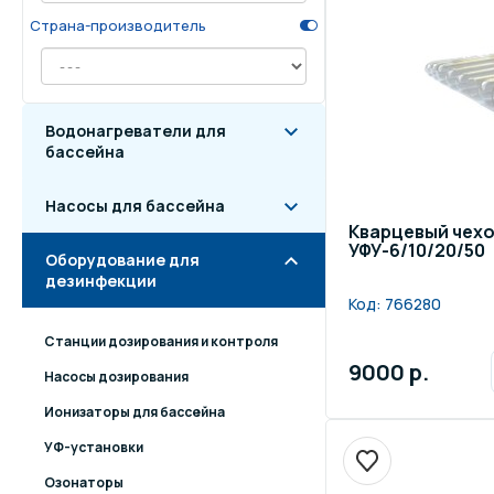
Страна-производитель
Осве
Инвентарь для отдыха
бас
Системы безопасности
Отд
Водонагреватели для
бассейна
Насосы для бассейна
Кварцевый чехо
УФУ-6/10/20/50
Оборудование для
дезинфекции
Код:
766280
Станции дозирования и контроля
9000 р.
Насосы дозирования
Ионизаторы для бассейна
УФ-установки
Озонаторы