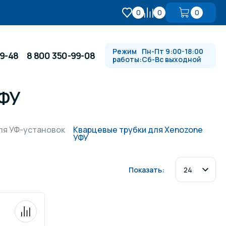
0
0
0
Режим
Пн-Пт 9:00-18:00
99-48
8 800 350-99-08
работы:
Сб-Вс выходной
УФУ
Противотоки и гидромассажи
ля УФ-установок
Кварцевые трубки для Xenozone
УФУ
Автоматика и
 купели
электрооборудование
Показать:
Водопады, водяные пушки и
душевые стойки
в
Спортивный инвентарь