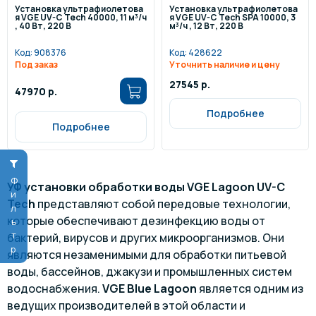
Установка ультрафиолетова
Установка ультрафиолетова
я VGE UV-C Tech 40000, 11 м³/ч
я VGE UV-C Tech SPA 10000, 3
, 40 Вт, 220 В
м³/ч , 12 Вт, 220 В
Код:
908376
Код:
428622
Под заказ
Уточнить наличие и цену
27545 р.
47970 р.
Подробнее
Подробнее
Фильтр
УФ установки обработки воды VGE Lagoon UV-C
Tech
представляют собой передовые технологии,
которые обеспечивают дезинфекцию воды от
бактерий, вирусов и других микроорганизмов. Они
являются незаменимыми для обработки питьевой
воды, бассейнов, джакузи и промышленных систем
водоснабжения.
VGE Blue Lagoon
является одним из
ведущих производителей в этой области и