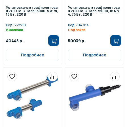
Установка ультрафиолетова
Установка ультрафиолетова
я VGE UV-C Tech 15000, 5 м³/ч,
я VGE UV-C Tech 75000, 16 м³/
16 Вт, 220 В
ч, 75 Вт, 220 В
Код:
832210
Код:
794384
В наличии
Под заказ
40445 р.
50039 р.
Подробнее
Подробнее