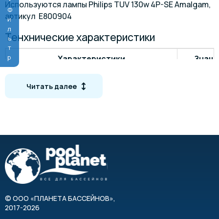
Используются лампы Philips TUV 130w 4P-SE Amalgam,
Фильтр
артикул E800904
Тенхнические характеристики
Характеристики
Значе
Производительность, макс
60 м³
Читать далее
Напряжение питания
220
Мощность ультрафиолетового излучения
150 
Мощность потребления ламп
3х130
Максимальный поток воды
37 м³
Класс влагозащиты
IP5
©
ООО «ПЛАНЕТА БАССЕЙНОВ»
Температура воды
,
+2 - +
2017-2026