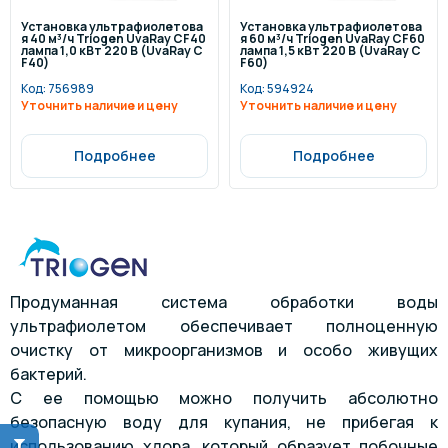
Установка ультрафиолетова
Установка ультрафиолетова
я 40 м³/ч Triogen UvaRay CF40
я 60 м³/ч Triogen UvaRay CF60
лампа 1,0 кВт 220 В (UvaRay C
лампа 1,5 кВт 220 В (UvaRay C
F40)
F60)
Код:
756989
Код:
594924
Уточнить наличие и цену
Уточнить наличие и цену
Подробнее
Подробнее
Продуманная система обработки воды
ультрафиолетом обеспечивает полноценную
очистку от микроорганизмов и особо живущих
бактерий.
С ее помощью можно получить абсолютно
безопасную воду для купания, не прибегая к
использованию хлора, который образует побочные