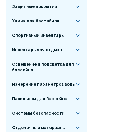
Конструкция с
Защитные покрытия
Ключевым элементо
Химия для бассейнов
ультрафиолетовыми
Конструкция камер
Спортивный инвентарь
благодаря гидроди
внимание было уде
Инвентарь для отдыха
Ультрафиолетовые 
Ультрафиолетовый 
Освещение и подсветка для
надежным инструме
бассейна
непосредственном 
Механизм очис
Измерение параметров воды
Для удаления отло
Павильоны для бассейна
специальный механ
ручная, так и авт
Системы безопасности
таймером или опер
Отделочные материалы