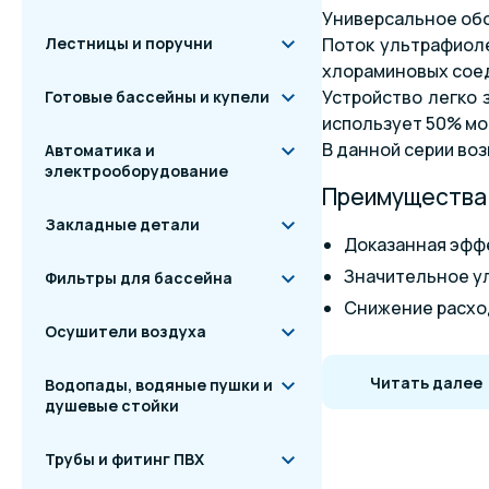
Универсальное обо
Лестницы и поручни
Поток ультрафиол
хлораминовых соед
Устройство легко 
Готовые бассейны и купели
использует 50% мо
В данной серии воз
Автоматика и
электрооборудование
Преимущества
Закладные детали
Доказанная эфф
Значительное у
Фильтры для бассейна
Снижение расход
Осушители воздуха
Повышение каче
Простой и недо
Читать далее
Водопады, водяные пушки и
Простое включен
душевые стойки
камерой реакции
Трубы и фитинг ПВХ
Продолжительный