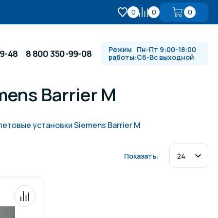
0
0
0
Режим
Пн-Пт 9:00-18:00
99-48
8 800 350-99-08
работы:
Сб-Вс выходной
ens Barrier M
Противотоки и гидромассажи
етовые установки Siemens Barrier M
Автоматика и
 купели
электрооборудование
Показать:
Водопады, водяные пушки и
душевые стойки
в
Спортивный инвентарь