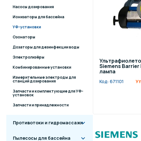
Насосы дозирования
Ионизаторы для бассейна
УФ-установки
Озонаторы
Дозаторы для дезинфекции воды
Электролизёры
Ультрафиолето
Siemens Barrier 
Комбинированные установки
лампа
Измерительные электроды для
станций дозирования
Код:
671101
Ут
Запчасти и комплектующие для УФ-
установок
Запчасти и принадлежности
Противотоки и гидромассажи
Пылесосы для бассейна