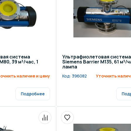
щение и подсветка для
Измерение парамет
сейна
елочные материалы
Строительные мате
вая система
Ультрафиолетовая система
M80, 39 м³/час, 1
Siemens Barrier M135, 61 м³/ча
лампа
очнить наличие и цену
Код:
396082
Уточнить налич
Подробнее
Под