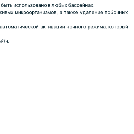
быть использовано в любых бассейнах.
живых микроорганизмов, а также удаление побочных
 автоматической активации ночного режима, который
³/ч.
омпактность плюс малая занимаемая площадь с