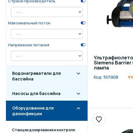
Страна-производитель
Осве
Инвентарь для отдыха
бас
Максимальный поток
Системы безопасности
Отд
Напряжение питания
Ультрафиолето
Siemens Barrier 
лампа
Водонагреватели для
Код:
501908
Ут
бассейна
Насосы для бассейна
Оборудование для
дезинфекции
Станции дозирования и контроля