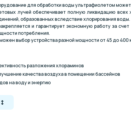
рудование для обработки воды ультрафиолетом может 
етовых лучей обеспечивает полную ликвидацию всех 
инений, образованных вследствие хлорирования воды.
закрепляется и гарантирует экономную работу за счет
щности потребления.
можен выбор устройства разной мощности от 45 до 400 м
ективность разложения хлораминов
лучшение качества воздуха в помещении бассейнов
ов на воду и энергию
ства воды
рогой монтаж
ие в систему водоподготовки, малая потеря напора и к
, встроенной в линию
 срок службы ламп и низкие затраты на замену ламп