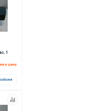
ров воды
Павильоны для бассейна
риалы
Оборудование для хаммамов
с, 1
ие и цену
робнее