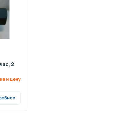
час, 2
ие и цену
робнее