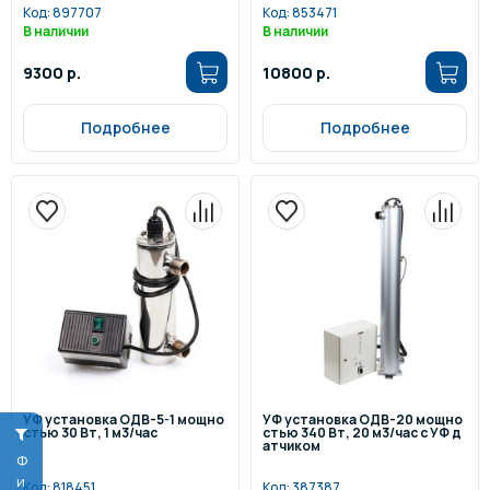
Код:
897707
Код:
853471
В наличии
В наличии
9300 р.
10800 р.
Подробнее
Подробнее
УФ установка ОДВ-5-1 мощно
УФ установка ОДВ-20 мощно
стью 30 Вт, 1 м3/час
стью 340 Вт, 20 м3/час с УФ д
атчиком
Код:
818451
Код:
387387