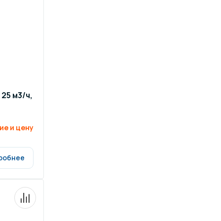
 25 м3/ч,
ие и цену
робнее