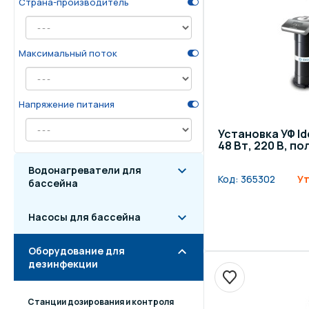
Страна-производитель
Осве
Инвентарь для отдыха
бас
Максимальный поток
Системы безопасности
Отд
Напряжение питания
Установка УФ Ide
48 Вт, 220 В, п
Водонагреватели для
Код:
365302
Ут
бассейна
Насосы для бассейна
Оборудование для
дезинфекции
Станции дозирования и контроля