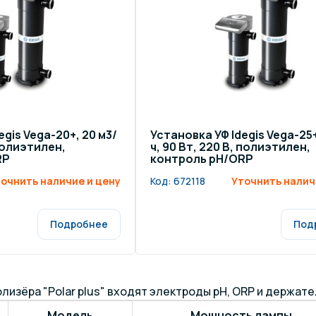
egis Vega-20+, 20 м3/
Установка УФ Idegis Vega-25+
 полиэтилен,
ч, 90 Вт, 220 В, полиэтилен,
RP
контроль pH/ORP
очнить наличие и цену
Код:
672118
Уточнить налич
Подробнее
Под
лизёра "Polar plus" входят электроды pH, ORP и держат
Модель
Мощность лампы