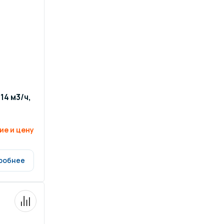
ров воды
Павильоны для бассейна
риалы
Оборудование для хаммамов
14 м3/ч,
ие и цену
робнее