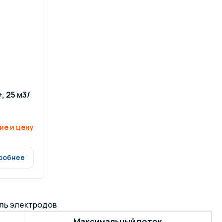
, 25 м3/
ие и цену
робнее
ель электродов
Максимальный поток