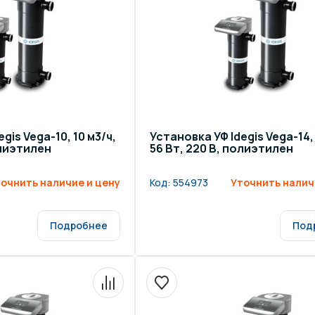
щение и подсветка для
Измерение парамет
сейна
елочные материалы
Строительные мате
gis Vega-10, 10 м3/ч,
Установка УФ Idegis Vega-14, 
олиэтилен
56 Вт, 220 В, полиэтилен
очнить наличие и цену
Код:
554973
Уточнить налич
Подробнее
Под