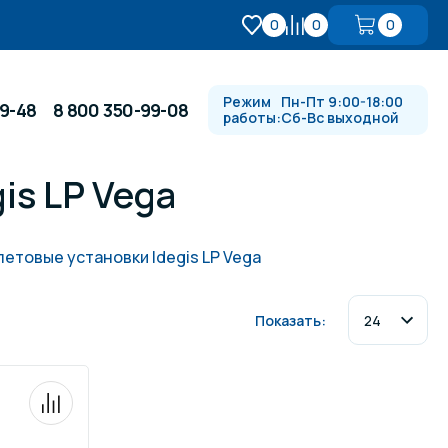
0
0
0
Режим
Пн-Пт 9:00-18:00
99-48
8 800 350-99-08
работы:
Сб-Вс выходной
is LP Vega
Противотоки и гидромассажи
етовые установки Idegis LP Vega
Автоматика и
 купели
электрооборудование
Показать:
Водопады, водяные пушки и
душевые стойки
в
Спортивный инвентарь