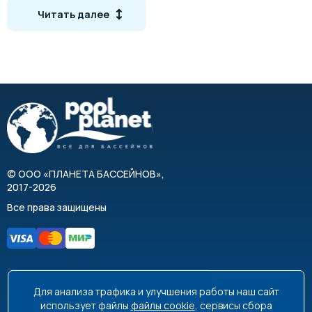
Читать далее
1010427
POLAR-10+
48 Вт
10
1010428
POLAR-14+
56 Вт
14
1010429
POLAR-25+
90 Вт
25
1010430
POLAR-30+
2 х 75 Вт
30
Схема монтажа
©
ООО «ПЛАНЕТА БАССЕЙНОВ»
,
2017-2026
Все права защищены
Для анализа трафика и улучшения работы наш сайт
8 495 663-99-48
8 800 350-99-08
использует файлы
файлы cookie
, сервисы сбора