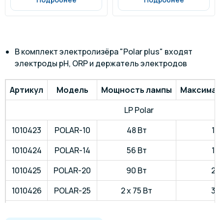
В комплект электролизёра "Polar plus" входят
электроды pH, ORP и держатель электродов
Артикул
Модель
Мощность лампы
Максимал
LP Polar
1010423
POLAR-10
48 Вт
10
1010424
POLAR-14
56 Вт
14
1010425
POLAR-20
90 Вт
25
1010426
POLAR-25
2 х 75 Вт
30
LP Polar + "со встроенной системой контроля p