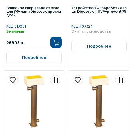
Запасное кварцевое стекло
Устройство УФ-обработки во
для УФ-ламп Dinotec с прокла
ды Dinotec dinUV®-prevent 75
дкой
Код:
913091
Код:
493324
В наличии
Снят с производства
26903 р.
Подробнее
Подробнее