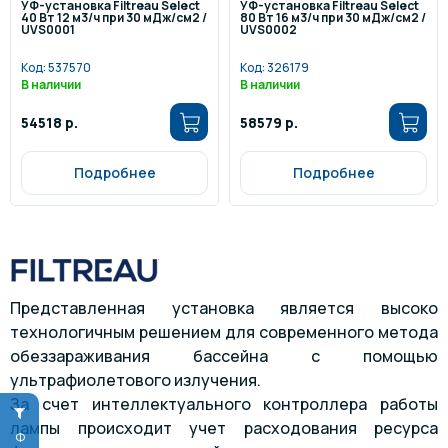
УФ-установка Filtreau Select
УФ-установка Filtreau Select
40 Вт 12 м3/ч при 30 мДж/см2 /
80 Вт 16 м3/ч при 30 мДж/см2 /
UVS0001
UVS0002
Код:
537570
Код:
326179
В наличии
В наличии
54518 р.
58579 р.
Подробнее
Подробнее
Представленная установка является высоко
технологичным решением для современного метода
обеззараживания бассейна с помощью
ультрафиолетового излучения.
За счет интеллектуального контроллера работы
лампы происходит учет расходования ресурса