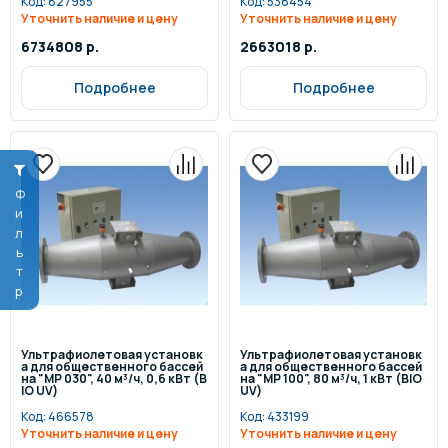
Код:
827955
Код:
538454
Уточнить наличие и цену
Уточнить наличие и цену
6734808 р.
2663018 р.
Подробнее
Подробнее
Фильтр
Ультрафиолетовая установк
Ультрафиолетовая установк
а для общественного бассей
а для общественного бассей
на "MP 030", 40 м³/ч, 0,6 кВт (B
на "MP 100", 80 м³/ч, 1 кВт (BIO
IO UV)
UV)
Код:
466578
Код:
433199
Уточнить наличие и цену
Уточнить наличие и цену