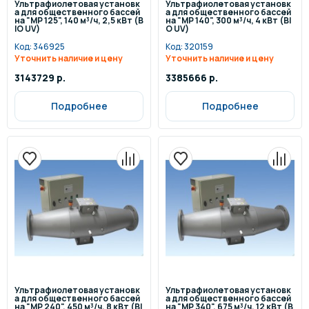
Ультрафиолетовая установк
Ультрафиолетовая установк
а для общественного бассей
а для общественного бассей
на "MP 125", 140 м³/ч, 2,5 кВт (B
на "MP 140", 300 м³/ч, 4 кВт (BI
IO UV)
O UV)
Код:
346925
Код:
320159
Уточнить наличие и цену
Уточнить наличие и цену
3143729 р.
3385666 р.
Подробнее
Подробнее
Ультрафиолетовая установк
Ультрафиолетовая установк
а для общественного бассей
а для общественного бассей
на "MP 240", 450 м³/ч, 8 кВт (BI
на "MP 340", 675 м³/ч, 12 кВт (B