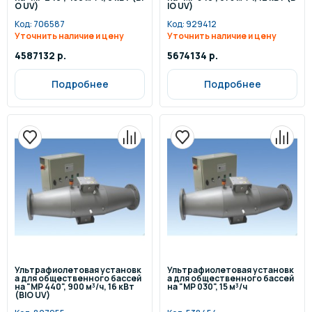
O UV)
IO UV)
Код:
706587
Код:
929412
Уточнить наличие и цену
Уточнить наличие и цену
4587132 р.
5674134 р.
Подробнее
Подробнее
Ультрафиолетовая установк
Ультрафиолетовая установк
а для общественного бассей
а для общественного бассей
на "MP 440", 900 м³/ч, 16 кВт
на "MP 030", 15 м³/ч
(BIO UV)