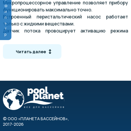
Микропроцессорное управление позволяет прибору
Фильтр
функционировать максимально точно.
Встроенный перистальтический насос работает
только с жидкими веществами.
Датчик потока провоцирует активацию режима
ожидания при снижении уровня напора воды.
Входы:
Читать далее
Вход измерения уровня pH
Подключения датчика PT1000 для измерения воды
в бассейне
Подключения датчика PT1000 для измерения
температуры солнечного коллектора
Датчик потока
Оповещение об утечки в технических помещениях
©
ООО «ПЛАНЕТА БАССЕЙНОВ»
,
2017-2026