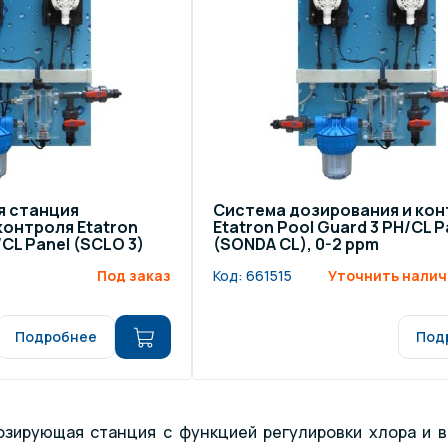
щение и подсветка для
Измерение парамет
сейна
елочные материалы
Строительные мате
я станция
Система дозирования и кон
контроля Etatron
Etatron Pool Guard 3 PH/CL P
/CL Panel (SCLO 3)
(SONDA CL), 0-2 ppm
Под заказ
Код:
661515
Уточнить налич
Подробнее
Под
озирующая станция с функцией регулировки хлора и 