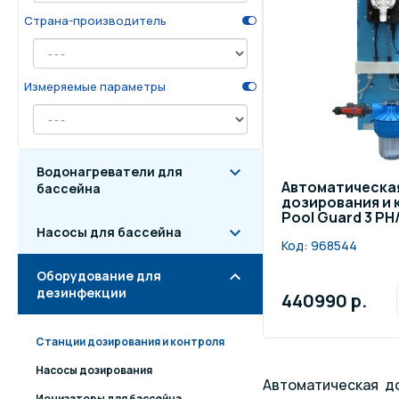
Страна-производитель
Осве
Инвентарь для отдыха
бас
Измеряемые параметры
Системы безопасности
Отд
Водонагреватели для
Автоматическа
бассейна
дозирования и 
Pool Guard 3 PH
Насосы для бассейна
Код:
968544
Оборудование для
дезинфекции
440990 р.
Станции дозирования и контроля
Насосы дозирования
Автоматическая д
Ионизаторы для бассейна