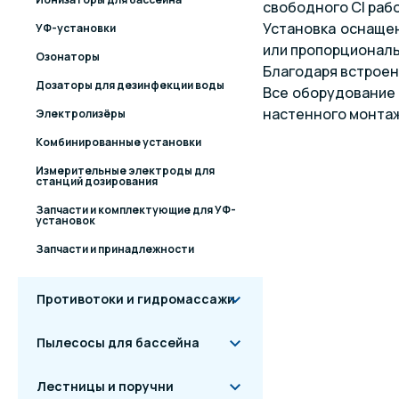
свободного Cl раб
Установка оснащен
УФ-установки
или пропорциональ
Озонаторы
Благодаря встроен
Дозаторы для дезинфекции воды
Все оборудование 
настенного монтаж
Электролизёры
Комбинированные установки
Измерительные электроды для
станций дозирования
Запчасти и комплектующие для УФ-
установок
Запчасти и принадлежности
Противотоки и гидромассажи
Пылесосы для бассейна
Лестницы и поручни