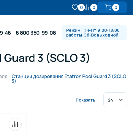
0
0
0
Режим
Пн-Пт 9:00-18:00
99-48
8 800 350-99-08
работы:
Сб-Вс выходной
 Guard 3 (SCLO 3)
Противотоки и гидромассажи
оля
Станции дозирования Etatron Pool Guard 3 (SCLO
3)
Автоматика и
 купели
электрооборудование
Показать:
Водопады, водяные пушки и
душевые стойки
в
Спортивный инвентарь