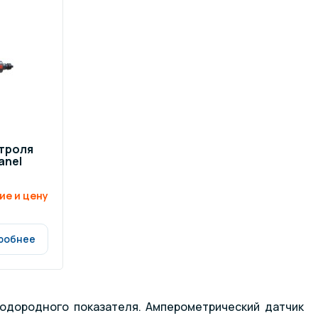
ров воды
Павильоны для бассейна
риалы
Оборудование для хаммамов
троля
anel
ие и цену
робнее
водородного показателя. Амперометрический датчик