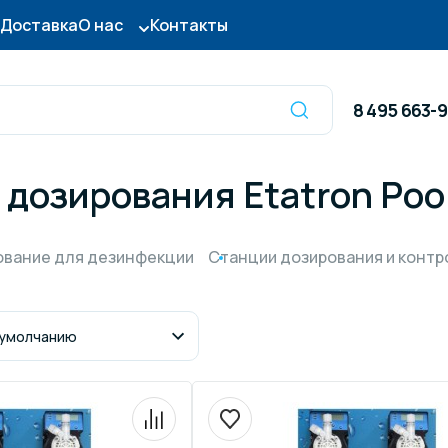
Доставка
О нас
Контакты
8 495 663-
дозирования Etatron Pool
Оборудование для
сы для бассейна
дезинфекции
вание для дезинфекции
Станции дозирования и контр
ницы и поручни
Готовые бассейны и
тры для бассейна
Осушители воздуха
итные покрытия
Химия для бассейно