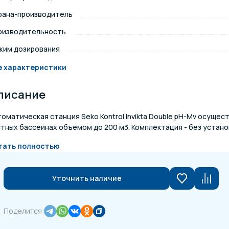
рана-производитель
щение и подсветка для
Измерение парамет
сейна
оизводительность
жим дозирования
елочные материалы
Строительные мате
е характеристики
писание
оматическая станция Seko Kontrol Invikta Double pH-Mv осущес
тных бассейнах объемом до 200 м3. Комплектация - без установ
тать полностью
Уточнить наличие
Поделится: