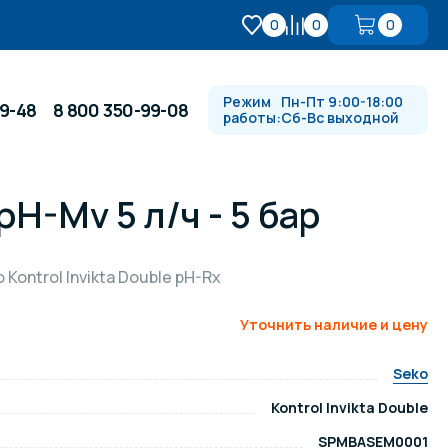
0
0
0
Режим
Пн-Пт 9:00-18:00
99-48
8 800 350-99-08
работы:
Сб-Вс выходной
H-Mv 5 л/ч - 5 бар
Противотоки и гидромассажи
Kontrol Invikta Double pH-Rx
Автоматика и
 купели
электрооборудование
Уточнить наличие и цену
Водопады, водяные пушки и
душевые стойки
Seko
Kontrol Invikta Double
в
Спортивный инвентарь
SPMBASEM0001