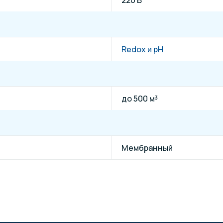
Redox и pH
до 500 м³
Мембранный