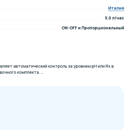
Италия
ров воды
Павильоны для бассейна
5.0 л/час
ON-OFF и Пропорциональный
риалы
Оборудование для хаммамов
твляет автоматический контроль за уровнем pH или Rx в
очного комплекта. ...