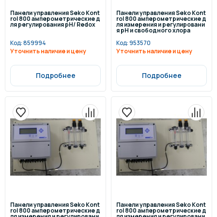
Панели управления Seko Kont
Панели управления Seko Kont
rol 800 амперометрические д
rol 800 амперометрические д
ля регулирования pH/ Redox
ля измерения и регулировани
я pH и свободного хлора
Код:
859994
Код:
953570
Уточнить наличие и цену
Уточнить наличие и цену
Подробнее
Подробнее
Панели управления Seko Kont
Панели управления Seko Kont
rol 800 амперометрические д
rol 800 амперометрические д
ля измерения и регулировани
ля измерения и регулировани