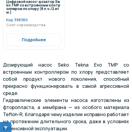
Цифровой насос-дозатор Se
ko TMP со встроенным контр
оллером по хлору (8 л.ч./2 ат
м.)
Код:
398360
Снят с производства
Подробнее
Дозирующий насос Seko Tekna Evo TMP со
встроенным контроллером по хлору представляет
собой продукт нового поколения, способный
прекрасно функционировать в самой агрессивной
среде.
Гидравлические элементы насоса изготовлены из
фторопласта, а мембрана — из особого материала
Teflon-R, благодаря чему изделие исправно работает
на протяжении длительного срока, даже в условиях
интенсивной эксплуатации.