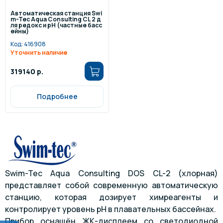
Автоматическая станция Swi
m-Tec Aqua Consulting СL 2 д
ля редокс и рН (частные басс
ейны)
Код:
416908
Уточнить наличие
319140 р.
Подробнее
Swim-Tec Aqua Consulting DOS CL-2 (хлорная)
представляет собой современную автоматическую
станцию, которая дозирует химреагенты и
контролирует уровень pH в плавательных бассейнах.
Прибор оснащён ЖК-дисплеем со светодиодной