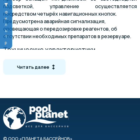
подсветкой, управление осуществляется
Фильтр
посредством четырёх навигационных кнопок.
Предусмотрена аварийная сигнализация,
оповещающая о передозировке реагентов, об
отсутствии необходимых препаратов в резервуаре.
Технические характеристики
3
Объем бассейна:
до 200 м
Читать далее
Напряжение:
220-240 В, 50 Гц
Потребляемая мощность:
9 Вт
Максимальная производительность насоса:
1,6
л/ч
Максимальное давление:
1,5 бар
Диапазон измерения pH:
0.0 — 14.0
Измерения Redox:
+/- 2000 мВ (в зависимости от
показания температуры воды в бассейне)
©
ООО «ПЛАНЕТА БАССЕЙНОВ»
,