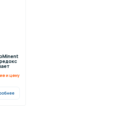
ров воды
Павильоны для бассейна
риалы
Оборудование для хаммамов
oMinent
и редокс
чает
ие и цену
робнее