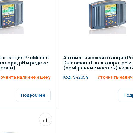
щение и подсветка для
Измерение парамет
сейна
елочные материалы
Строительные мате
 станция ProMinent
Автоматическая станция Pr
я хлора, рН и редокс
Dulcomarin II для хлора, рН 
асосы)
(мембранные насосы) вклю
коагуляционную станцию
очнить наличие и цену
Код:
942354
Уточнить налич
Подробнее
Под