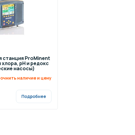
 станция ProMinent
я хлора, рН и редокс
еские насосы)
очнить наличие и цену
Подробнее