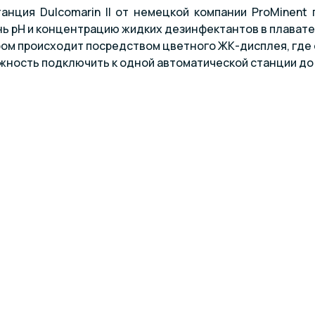
анция Dulcomarin II от немецкой компании ProMinent
ь pH и концентрацию жидких дезинфектантов в плавате
ом происходит посредством цветного ЖК-дисплея, где
ность подключить к одной автоматической станции до 