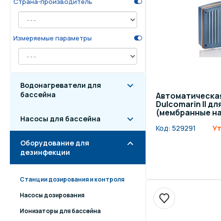
Страна-производитель
Осве
Инвентарь для отдыха
бас
Измеряемые параметры
Системы безопасности
Отд
Водонагреватели для
бассейна
Автоматическая
Dulcomarin II дл
(мембранные н
Насосы для бассейна
Код:
529291
Ут
Оборудование для
дезинфекции
Станции дозирования и контроля
Насосы дозирования
Ионизаторы для бассейна