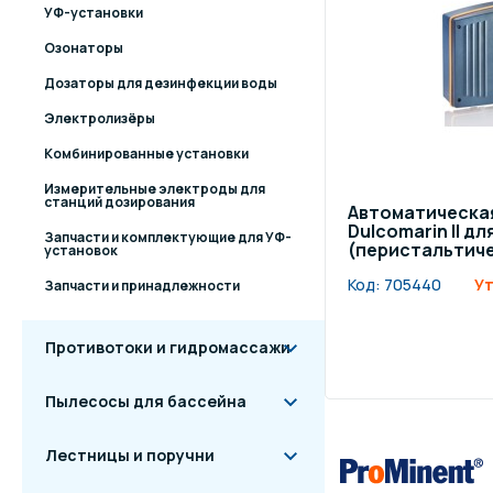
УФ-установки
Озонаторы
Дозаторы для дезинфекции воды
Электролизёры
Комбинированные установки
Измерительные электроды для
станций дозирования
Автоматическая
Dulcomarin II дл
Запчасти и комплектующие для УФ-
(перистальтич
установок
Код:
705440
Ут
Запчасти и принадлежности
Противотоки и гидромассажи
Пылесосы для бассейна
Лестницы и поручни