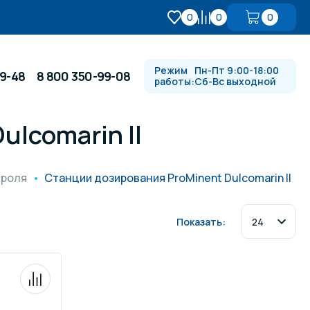
0
0
0
Режим
Пн-Пт 9:00-18:00
99-48
8 800 350-99-08
работы:
Сб-Вс выходной
lcomarin II
Противотоки и гидромассажи
троля
Станции дозирования ProMinent Dulcomarin II
Автоматика и
 купели
электрооборудование
Показать:
Водопады, водяные пушки и
душевые стойки
в
Спортивный инвентарь