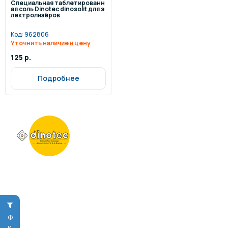
Специальная таблетированн
ая соль Dinotec dinosolit для э
лектролизёров
Код:
962806
Уточнить наличие и цену
125 р.
Подробнее