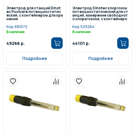
Электрод для станций Dinot
Электрод Dinotec хлор/озон
ec Poolcare потенциостатич
потенциостатический для ст
еский, с контейнером для хра
анций, измерение свободног
нения
о хлора/озона, с контейнеро
м для хранения
Код:
681072
Код:
529264
В наличии
В наличии
49266 р.
44101 р.
Подробнее
Подробнее