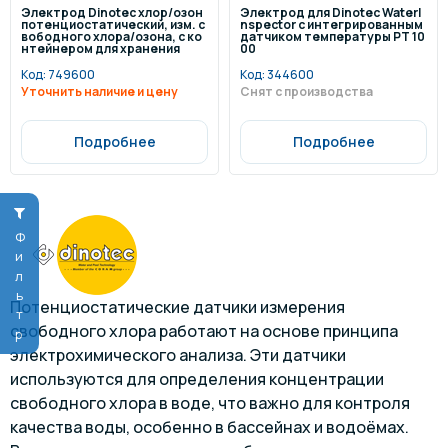
Электрод Dinotec хлор/озон
Электрод для Dinotec WaterI
потенциостатический, изм. с
nspector с интегрированным
вободного хлора/озона, с ко
датчиком температуры PT 10
нтейнером для хранения
00
Код:
749600
Код:
344600
Уточнить наличие и цену
Снят с производства
Подробнее
Подробнее
Фильтр
Потенциостатические датчики измерения
свободного хлора работают на основе принципа
электрохимического анализа. Эти датчики
используются для определения концентрации
свободного хлора в воде, что важно для контроля
качества воды, особенно в бассейнах и водоёмах.