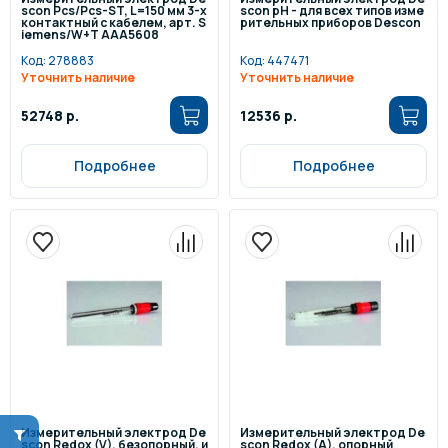
scon Pcs/Pcs-ST, L=150 мм 3-х
scon pH - для всех типов изме
контактный с кабелем, арт. S
рительных приборов Descon
iemens/W+T AAA5608
Код:
278883
Код:
447471
Уточнить наличие
Уточнить наличие
52748 р.
12536 р.
Подробнее
Подробнее
Измерительный электрод De
Измерительный электрод De
scon Redox (V), безопорный, и
scon Redox (A), опорный