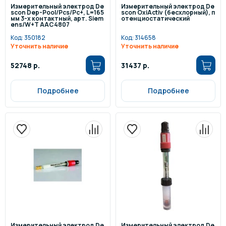
Измерительный электрод De
Измерительный электрод De
scon Dep-Pool/Pcs/Pc+, L=165
scon OxiActiv (бесхлорный), п
мм 3-х контактный, арт. Siem
отенциостатический
ens/W+T AAC4807
Код:
350182
Код:
314658
Уточнить наличие
Уточнить наличие
52748 р.
31437 р.
Подробнее
Подробнее
Измерительный электрод De
Измерительный электрод De