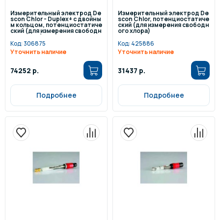
Измерительный электрод De
Измерительный электрод De
scon Chlor - Duplex+ с двойны
scon Chlor, потенциостатиче
м кольцом, потенциостатиче
ский (для измерения свободн
ский (для измерения свободн
ого хлора)
ого хлора), платина/графит -
для солёной воды
Код:
306875
Код:
425886
Уточнить наличие
Уточнить наличие
74252 р.
31437 р.
Подробнее
Подробнее