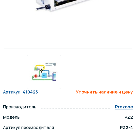
Артикул:
410425
Уточнить наличие и цену
Производитель
Prozone
Модель
PZ2
Артикул производителя
PZ2-4