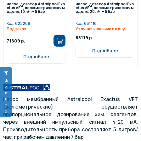
насос-дозатор Astralpool Exa
насос-дозатор Astralpool Exa
ctus VFT, волюметрическая м
ctus VFT, волюметрическая м
одель, 10 л/ч – 5 бар
одель, 20 л/ч – 5 бар
Код:
622206
Код:
681416
Под заказ
Уточнить наличие и цену
65119 р.
71609 р.
Подробнее
Подробнее
Фильтр
Насос мембранный Astralpool Exactus VFT
(волюметрические) осуществляет
пропорциональное дозирование хим. реагентов,
через внешний импульсный сигнал 4-20 мА.
Производительность прибора составляет 5 литров/
час, при рабочем давлении 7 бар.