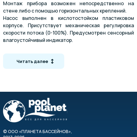
Монтаж прибора возможен непосредственно на
стене либо с помощью горизонтальных креплений.
Насос выполнен в кислотостойком пластиковом
корпусе. Присутствует механическая регулировка
скорости потока (0-100%). Предусмотрен сенсорный
влагоустойчивый индикатор.
Дренажный клапан входит в стандартную
комплектацию изделия.
Читать далее
Характеристики
Степень влагозащита IP65
Напряжение питания 230 В 50 Гц
Пропорциональное регулирование 4-20 мА
Материалы изготовления: полипропилен, витон,
тефлон, ПВХ
Минимум эксплуатационных расходов
©
ООО «ПЛАНЕТА БАССЕЙНОВ»
,