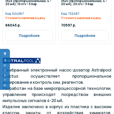
ctus (пропорциональный, 4 –
ctus (пропорциональный, 4 –
20 мА), 10 л/ч – 5 бар
20 мА), 20 л/ч – 5 бар
Код:
524067
Код:
732487
Уточнить наличие и цену
Уточнить наличие и цену
66045 р.
70597 р.
Подробнее
Подробнее
Фильтр
Мембранный электронный насос-дозатор Astralpool
Exactus осуществляет пропорциональное
дозирование и контроль хим. реагентов.
Разработан на базе микропроцессорной технологии,
управление происходит посредством внешних
импульсных сигналов 4-20 мА.
Изделие заключено в корпус из пластика с высоким
классом защиты от воздействия химикатов.