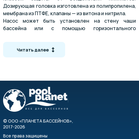
Дозирующая головка изготовлена из полипропилена,
мембрана из ПТФЕ, клапаны — из витона и нитрила.
Насос может быть установлен на стену чаши
бассейна или с помощью горизонтального
кронштейна. Поставляется в комплекте с дренажным
клапаном.
Читать далее
Характеристики
Влагозащита IP65
Электрические подключения 230 В 50 Гц
Микропроцессорное пропорциональное
регулирование через внешний сигнал 4-20 мА
Сенсорный влагоустойчивый индикатор
Материалы, контактирующие с жидкостью:
полипропилен, витон, тефлон, ПВХ
©
ООО «ПЛАНЕТА БАССЕЙНОВ»
,
2017-2026
Минимум эксплуатационных расходов
Все права защищены