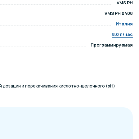
VMS PH
VMS PH 0408
ров воды
Павильоны для бассейна
Италия
8.0 л/час
риалы
Оборудование для хаммамов
Программируемая
 дозации и перекачивания кислотно-щелочного (pH)