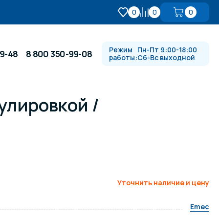
0
0
0
Режим
Пн-Пт 9:00-18:00
99-48
8 800 350-99-08
работы:
Сб-Вс выходной
улировкой /
Противотоки и гидромассажи
Автоматика и
 купели
электрооборудование
Водопады, водяные пушки и
душевые стойки
Уточнить наличие и цену
Emec
в
Спортивный инвентарь