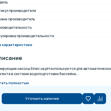
дель
щение и подсветка для
тикул производителя
Измерение парамет
сейна
рана-производитель
оизводительность
елочные материалы
Строительные мате
гулировка производительности
е характеристики
писание
зирующие насосы Emec на pH используются для автоматической
гента в системе водоподготовки бассейна....
тать полностью
Уточнить наличие