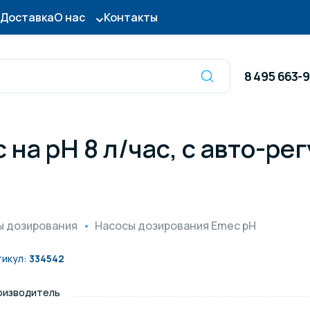
Доставка
О нас
Контакты
8 495 663-
а pH 8 л/час, c авто-рег
Оборудование для
сы для бассейна
дезинфекции
ницы и поручни
Готовые бассейны и
ы дозирования
Насосы дозирования Emec pH
тры для бассейна
Осушители воздуха
тикул:
334542
оизводитель
итные покрытия
Химия для бассейно