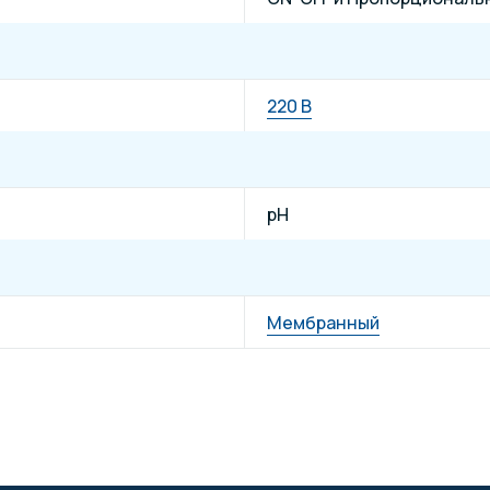
220 В
pH
Мембранный