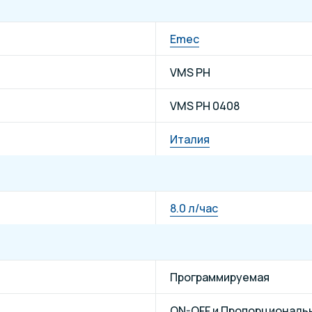
Emec
VMS PH
VMS PH 0408
Италия
8.0 л/час
Программируемая
ON-OFF и Пропорциональ