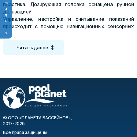
Фильтр
пластика. Дозирующая головка оснащена ручной
дегазацией.
Управление, настройка и считывание показаний
происходит с помощью навигационных сенсорных
кнопок и цифрового экрана. Предусмотрена
регулировка частоты хода.
Читать далее
Насос оборудован дисплеем, где отображается
информация о текущем состоянии изделия,
управление происходит посредством нескольких
навигационных кнопок.
Особенности
Микропроцессорный контроллер
Ручная дегазацией
Настенное монтаж
©
ООО «ПЛАНЕТА БАССЕЙНОВ»
,
Все гидравлические части выполнены из PVDF
2017-2026
Дозирующая головка из PVDF
Все права защищены