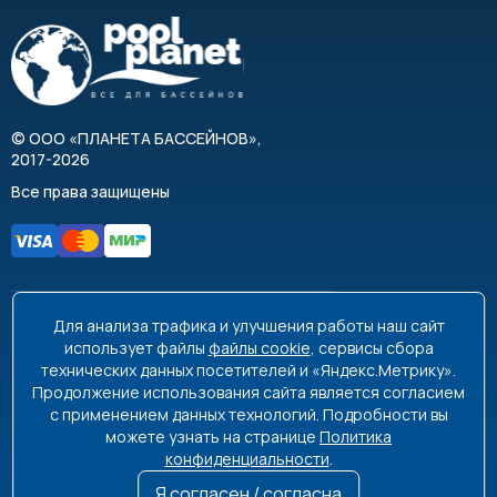
©
ООО «ПЛАНЕТА БАССЕЙНОВ»
,
2017-2026
Все права защищены
Для анализа трафика и улучшения работы наш сайт
8 495 663-99-48
8 800 350-99-08
использует файлы
файлы cookie
, сервисы сбора
технических данных посетителей и «Яндекс.Метрику».
info@poolplanet.ru
Продолжение использования сайта является согласием
с применением данных технологий. Подробности вы
г. Москва, проспект Мира, д. 61
можете узнать на странице
Политика
Пн-Пт 9:00-18:00 Сб-Вс выходной
конфиденциальности
.
Я согласен / согласна