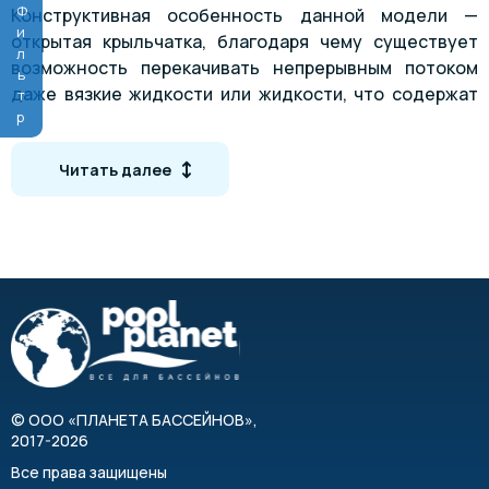
Фильтр
Конструктивная особенность данной модели —
открытая крыльчатка, благодаря чему существует
возможность перекачивать непрерывным потоком
даже вязкие жидкости или жидкости, что содержат
твёрдые частицы, небольшого размера (до 6 мм).
Представлено две конфигурации, исходя из типа их
Читать далее
эксплуатации: TS (с сильфонным уплотнением, для
перекачивания сильнозагрязнённых жидкостей) и TL
(с манжетным уплотнением).
Особенности
Изготовлен без сварных соединений
Механическое манжетное или сильфонное
уплотнения
Использование с особо загрязненными
©
ООО «ПЛАНЕТА БАССЕЙНОВ»
,
жидкостями (уплотнение TS)
2017-2026
Удобство в техническом обслуживании и замене
Все права защищены